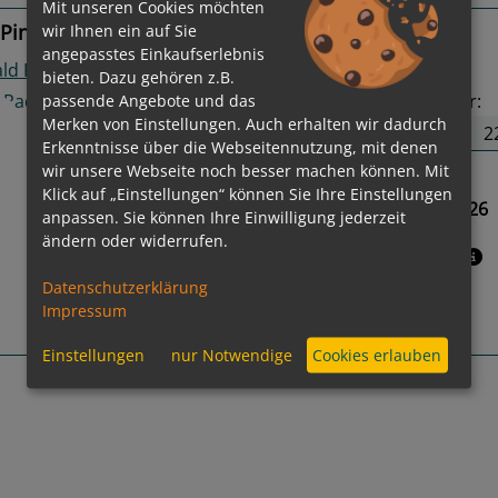
Mit unseren Cookies möchten
wir Ihnen ein auf Sie
 Pinhão, Salamanca, Régua
angepasstes Einkaufserlebnis
ld Radiance
bieten. Dazu gehören z.B.
passende Angebote und das
49
Termine verfügbar:
Merken von Einstellungen. Auch erhalten wir dadurch
08.08.26
15.08.26
2
Erkenntnisse über die Webseitennutzung, mit denen
wir unsere Webseite noch besser machen können. Mit
Gewählter Termin:
Klick auf „Einstellungen“ können Sie Ihre Einstellungen
08.08.2026 - 15.08.2026
anpassen. Sie können Ihre Einwilligung jederzeit
us
Next
ändern oder widerrufen.
Leistungspakete
Datenschutzerklärung
Impressum
Routeninfos
Einstellungen
nur Notwendige
Cookies erlauben