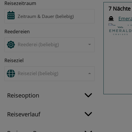
Reisezeitraum
7 Nächte
Emera
Reedereien
Reederei (beliebig)
Reiseziel
Previo
Reiseziel (beliebig)
Reiseoption
Reiseverlauf