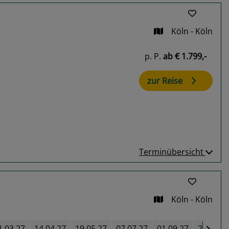
Köln - Köln
p. P.
ab
€ 1.799,-
zur Reise
Terminübersicht
Köln - Köln
1.03.27
14.04.27
19.05.27
07.07.27
01.09.27
29.09.2