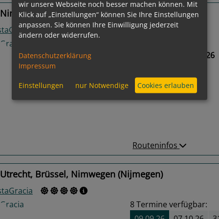
wir unsere Webseite noch besser machen können. Mit
 Nimwegen (Nijmegen), Stavoren, Doesburg
Klick auf „Einstellungen“ können Sie Ihre Einstellungen
anpassen. Sie können Ihre Einwilligung jederzeit
staGracia
ändern oder widerrufen.
Gewählter Termin:
02.09.2026 - 09.09.2026
Datenschutzerklärung
Impressum
Einstellungen
nur Notwendige
Cookies erlauben
us
Next
Routeninfos
 Utrecht, Brüssel, Nimwegen (Nijmegen)
staGracia
8
Termine verfügbar:
09.09.26
07.10.26
3