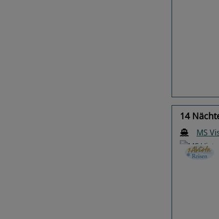
Previo
14 Nächt
MS Vi
Previo