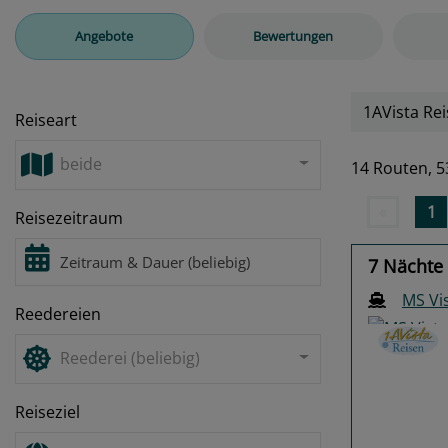
Angebote
Bewertungen
1AVista Rei
Reiseart
beide
14 Routen,
5
«
1
Reisezeitraum
7 Nächte
MS Vi
Reedereien
Reederei (beliebig)
Reiseziel
Previo