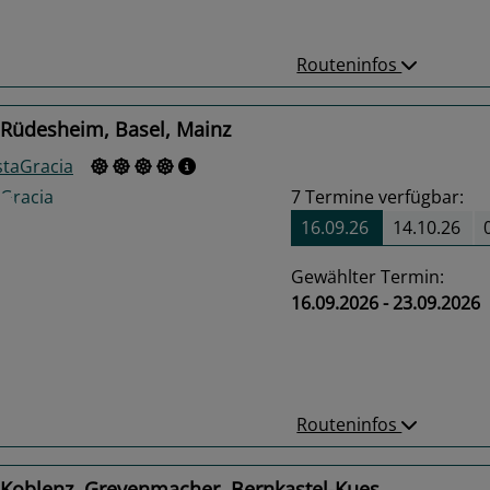
Routeninfos
 Rüdesheim, Basel, Mainz
staGracia
7
Termine verfügbar:
16.09.26
14.10.26
Gewählter Termin:
16.09.2026 - 23.09.2026
us
Next
Routeninfos
 Koblenz, Grevenmacher, Bernkastel-Kues