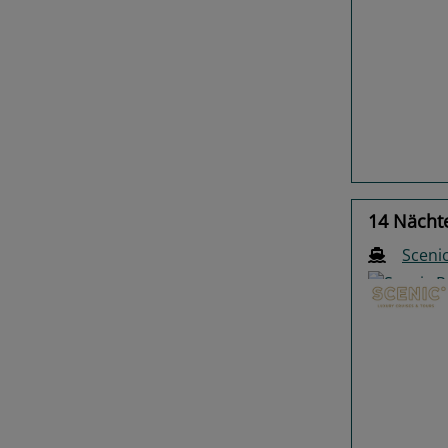
Previo
14 Nächt
Scenic
Previo