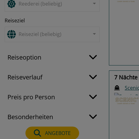
Reederei (beliebig)
Reiseziel
Previo
Reiseziel (beliebig)
Reiseoption
Reiseverlauf
7 Nächte 
Scenic
Preis pro Person
Besonderheiten
Previo
ANGEBOTE