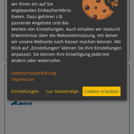
wir Ihnen ein auf Sie
angepasstes Einkaufserlebnis
zur Reise
bieten. Dazu gehören z.B.
passende Angebote und das
inkl. Flug
Merken von Einstellungen. Auch erhalten wir dadurch
p. P.
ab
€ 1.711,-
Erkenntnisse über die Webseitennutzung, mit denen
wir unsere Webseite noch besser machen können. Mit
Klick auf „Einstellungen“ können Sie Ihre Einstellungen
Routeninfos
Terminübersicht
anpassen. Sie können Ihre Einwilligung jederzeit
ändern oder widerrufen.
7 Nächte Kroatien
Datenschutzerklärung
Impressum
MS Amore
Trogir - Trogir
Einstellungen
nur Notwendige
Cookies erlauben