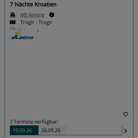
7 Nächte Kroatien
MS Amore
Trogir - Trogir
Previous
Next
2
Termine verfügbar:
19.09.26
26.09.26