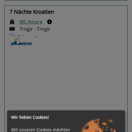
7 Nächte Kroatien
MS Amore
Trogir - Trogir
Previous
Next
Wir lieben Cookies!
Gewählter Termin:
Mit unseren Cookies möchten
p. P.
ab
€ 1.076,-
12.09.2026 - 19.09.2026