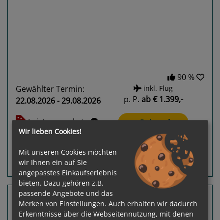
Previous
Next
90 %
Gewählter Termin:
inkl. Flug
p. P.
ab
€ 1.399,-
22.08.2026 - 29.08.2026
Leistungspakete
zur Reise
Wir lieben Cookies!
Mit unseren Cookies möchten
wir Ihnen ein auf Sie
Routeninfos
Terminübersicht
angepasstes Einkaufserlebnis
bieten. Dazu gehören z.B.
passende Angebote und das
14 Nächte Slowenien, Kroatien, Griechenland
Merken von Einstellungen. Auch erhalten wir dadurch
AIDAblu
Erkenntnisse über die Webseitennutzung, mit denen