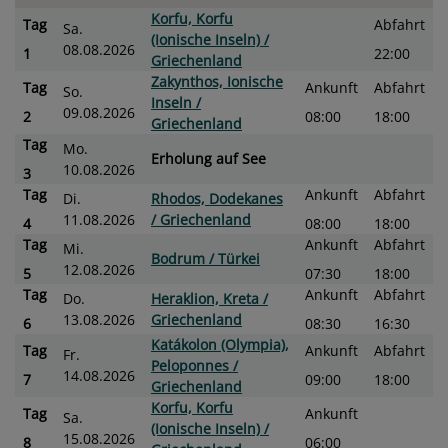
Korfu, Korfu
Tag
Abfahrt
Sa.
(Ionische Inseln) /
08.08.2026
1
22:00
Griechenland
Zakynthos, Ionische
Tag
Ankunft
Abfahrt
So.
Inseln /
09.08.2026
2
08:00
18:00
Griechenland
Tag
Mo.
Erholung auf See
10.08.2026
3
Tag
Ankunft
Abfahrt
Di.
Rhodos, Dodekanes
11.08.2026
/ Griechenland
4
08:00
18:00
Tag
Ankunft
Abfahrt
Mi.
Bodrum / Türkei
12.08.2026
5
07:30
18:00
Tag
Ankunft
Abfahrt
Do.
Heraklion, Kreta /
13.08.2026
Griechenland
6
08:30
16:30
Katákolon (Olympia),
Tag
Ankunft
Abfahrt
Fr.
Peloponnes /
14.08.2026
7
09:00
18:00
Griechenland
Korfu, Korfu
Tag
Ankunft
Sa.
(Ionische Inseln) /
15.08.2026
8
06:00