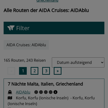
Griechenland
Alle Routen der AIDA Cruises: AIDAblu
Filter
AIDA Cruises: AIDAblu
165 Routen,
243 Reisen
«
1
2
3
»
7 Nächte Malta, Italien, Griechenland
AIDAblu
Korfu, Korfu (Ionische Inseln) - Korfu, Korfu
(Ionische Inseln)