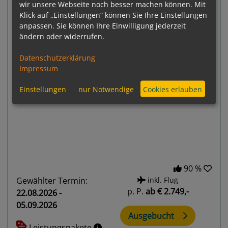
Korfu, Korfu (Ionische Inseln) - Korfu, Korfu
wir unsere Webseite noch besser machen können. Mit
Klick auf „Einstellungen“ können Sie Ihre Einstellungen
(Ionische Inseln)
anpassen. Sie können Ihre Einwilligung jederzeit
ändern oder widerrufen.
Datenschutzerklärung
Impressum
Einstellungen
nur Notwendige
Cookies erlauben
Previous
Next
90 %
Gewählter Termin:
inkl. Flug
p. P.
ab
€ 2.749,-
22.08.2026 -
05.09.2026
Ausgebucht
Leistungspakete