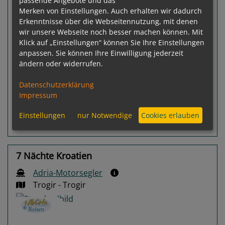
11
Termine verfügbar:
Merken von Einstellungen. Auch erhalten wir dadurch
Erkenntnisse über die Webseitennutzung, mit denen
08.08.26
15.08.26
22.08.26
29.08.26
05.09.26
wir unsere Webseite noch besser machen können. Mit
Klick auf „Einstellungen“ können Sie Ihre Einstellungen
Gewählter Termin:
anpassen. Sie können Ihre Einwilligung jederzeit
p. P.
ab
€ 1.009,-
08.08.2026 -
ändern oder widerrufen.
15.08.2026
Ausgebucht
Datenschutzerklärung
Impressum
Einstellungen
nur Notwendige
Cookies erlauben
Routeninfos
Terminübersicht
7 Nächte Kroatien
Adria-Motorsegler
Trogir - Trogir