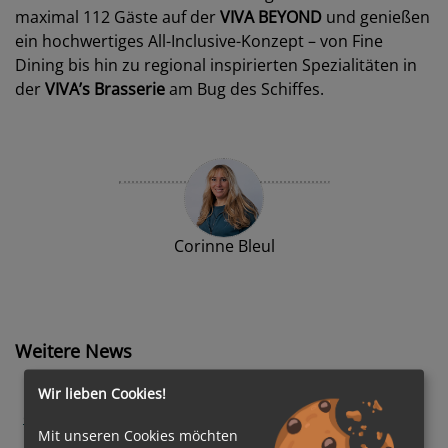
maximal 112 Gäste auf der
VIVA BEYOND
und genießen
ein hochwertiges All-Inclusive-Konzept – von Fine
Dining bis hin zu regional inspirierten Spezialitäten in
der
VIVA’s Brasserie
am Bug des Schiffes.
Corinne Bleul
Weitere News
Grüner Kurs auf See: Mein Schiff InTUItion-Klasse
Wir lieben Cookies!
erweitert die Nutzung alternativer Kraftstoffe um
Mit unseren Cookies möchten
Bio-LNG