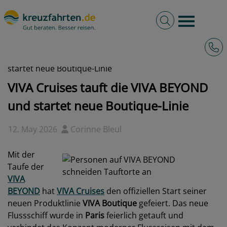
Volltextsuche
Burger 
Hotli
kreuzfahrten.de
News
2026 - VIVA Cruises tauft die VIVA BEYOND und
startet neue Boutique-Linie
VIVA Cruises tauft die VIVA BEYOND
und startet neue Boutique-Linie
12. May 2026
Corinne Bleul
Mit der
Taufe der
VIVA
BEYOND
hat
VIVA Cruises
den offiziellen Start seiner
neuen Produktlinie
VIVA Boutique
gefeiert. Das neue
Flussschiff wurde in
Paris
feierlich getauft und