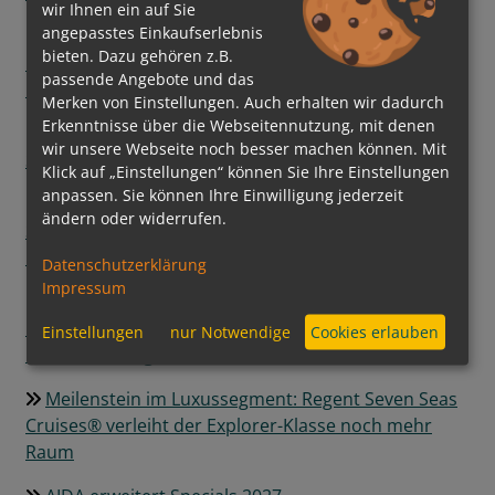
wir Ihnen ein auf Sie
angepasstes Einkaufserlebnis
Ein neuer Meilenstein der Luxusschifffahrt:
bieten. Dazu gehören z.B.
EXPLORA III feierlich getauft und bereit für die
passende Angebote und das
Ozeane
Merken von Einstellungen. Auch erhalten wir dadurch
Erkenntnisse über die Webseitennutzung, mit denen
AIDA Cruises mit neuen Erlebnissen auf der Hanse
wir unsere Webseite noch besser machen können. Mit
Sail 2026 vertreten
Klick auf „Einstellungen“ können Sie Ihre Einstellungen
anpassen. Sie können Ihre Einwilligung jederzeit
Im Mai begann für MSC Cruises die erste Alaska-
ändern oder widerrufen.
Saison und Seattle wurde zum neuen US-
Heimathafen derMSC Poesia
Datenschutzerklärung
Impressum
MSC Foundation startet neues
Meeresschutzprojekt zur Wiederherstellung von
Einstellungen
nur Notwendige
Cookies erlauben
Posidonia-Seegraswiesen
Meilenstein im Luxussegment: Regent Seven Seas
Cruises® verleiht der Explorer-Klasse noch mehr
Raum