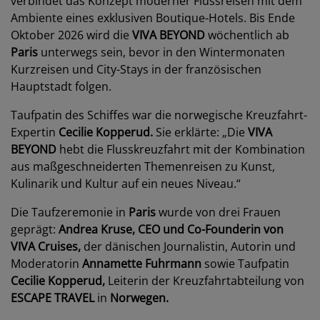
verbindet das Konzept moderner Flussreisen mit dem
Ambiente eines exklusiven Boutique-Hotels. Bis Ende
Oktober 2026 wird die
VIVA BEYOND
wöchentlich ab
Paris
unterwegs sein, bevor in den Wintermonaten
Kurzreisen und City-Stays in der französischen
Hauptstadt folgen.
Taufpatin des Schiffes war die norwegische Kreuzfahrt-
Expertin
Cecilie Kopperud.
Sie erklärte: „Die
VIVA
BEYOND
hebt die Flusskreuzfahrt mit der Kombination
aus maßgeschneiderten Themenreisen zu Kunst,
Kulinarik und Kultur auf ein neues Niveau.“
Die Taufzeremonie in
Paris
wurde von drei Frauen
geprägt:
Andrea Kruse, CEO und Co-Founderin von
VIVA Cruises,
der dänischen Journalistin, Autorin und
Moderatorin
Annamette Fuhrmann
sowie Taufpatin
Cecilie Kopperud,
Leiterin der Kreuzfahrtabteilung von
ESCAPE TRAVEL
in
Norwegen.