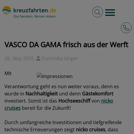
Volltextsuche
Burger 
Hotli
kreuzfahrten.de
News
2025 - VASCO DA GAMA frisch aus der Werft
VASCO DA GAMA frisch aus der Werft
06. May 2025
Franziska Unger
Mit
Verantwortung geht es nun weiter voraus, denn es
wurde in
Nachhaltigkeit
und denn
Gästekomfort
investiert. Somit ist das
Hochseeschiff
von
nicko
cruises
bereit für die Zukunft!
Durch umfangreiche Investitionen und tiefgreifende
technische Erneuerungen zeigt
nicko cruises
, dass