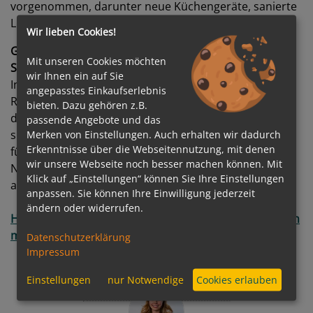
vorgenommen, darunter neue Küchengeräte, sanierte
Lüftungsanlagen und moderne Wäschereitechnik.
Wir lieben Cookies!
Guido Laukamp, Geschäftsführer der nicko cruises
Mit unseren Cookies möchten
Schiffsreisen GmbH
freut sich: „Mit diesen
wir Ihnen ein auf Sie
Investitionen machen wir einen weiteren Schritt in
angepasstes Einkaufserlebnis
Richtung einer nachhaltigen Kreuzfahrt. Wir stärken
bieten. Dazu gehören z.B.
damit nicht nur unsere Umweltstrategie, sondern
passende Angebote und das
sichern auch langfristig den hohen Qualitätsstandard
Merken von Einstellungen. Auch erhalten wir dadurch
Erkenntnisse über die Webseitennutzung, mit denen
für unsere Gäste. Wir sind überzeugt, dass
wir unsere Webseite noch besser machen können. Mit
Nachhaltigkeit und Komfort Hand in Hand gehen –
Klick auf „Einstellungen“ können Sie Ihre Einstellungen
auch auf See.“
anpassen. Sie können Ihre Einwilligung jederzeit
ändern oder widerrufen.
Hier finden Sie weitere Informationen sowie alle Reisen
mit der VASCO DA GAMA!
Datenschutzerklärung
Impressum
Einstellungen
nur Notwendige
Cookies erlauben