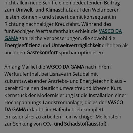
nicht allein neue Schiffe einen bedeutenden Beitrag
zum
Umwelt- und Klimaschutz
auf den Weltmeeren
leisten können – und steuert damit konsequent in
Richtung nachhaltiger Kreuzfahrt. Während des
fünfwöchigen Werftaufenthalts erhielt die
VASCO DA
GAMA
zahlreiche Verbesserungen, die sowohl die
Energieeffizienz
und
Umweltverträglichkeit
erhöhen als
auch den
Gästekomfort
spürbar optimieren.
Anfang Mai lief die
VASCO DA GAMA
nach ihrem
Werftaufenthalt bei Lisnave in Setúbal mit
zukunftsweisender Antriebs- und Energietechnik aus –
bereit für einen deutlich umweltfreundlicheren Kurs.
Kernstück der Modernisierung ist die Installation einer
Hochspannungs-Landstromanlage, die es der
VASCO
DA GAMA
erlaubt, im Hafenbetrieb komplett
emissionsfrei zu arbeiten – ein wichtiger Meilenstein
zur Senkung von
CO₂- und Schadstoffausstoß
.