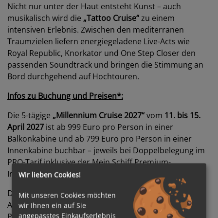
Nicht nur unter der Haut entsteht Kunst – auch
musikalisch wird die
„Tattoo Cruise“
zu einem
intensiven Erlebnis. Zwischen den mediterranen
Traumzielen liefern energiegeladene Live-Acts wie
Royal Republic, Knorkator und One Step Closer den
passenden Soundtrack und bringen die Stimmung an
Bord durchgehend auf Hochtouren.
Infos zu Buchung und Preisen
*:
Die 5-tägige
„Millennium Cruise 2027“
vom
11. bis 15.
April 2027
ist ab 999 Euro pro Person in einer
Balkonkabine und ab 799 Euro pro Person in einer
Innenkabine buchbar – jeweils bei Doppelbelegung im
PRO-Tarif inklusive der Mein Schiff Premium-
Inklusivleistungen.
Wir lieben Cookies!
Der Reiseverlauf führt von Palma (Mallorca) über
Mit unseren Cookies möchten
Ajaccio (Korsika) und Barcelona wieder zurück nach
wir Ihnen ein auf Sie
angepasstes Einkaufserlebnis
Palma (Mallorca).