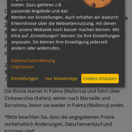
bieten. Dazu gehören z.B.
Die 6-tägige
„Tattoo Cruise – 6 Nächte – Höhepunkte
passende Angebote und das
Merken von Einstellungen. Auch erhalten wir dadurch
des Westlichen Mittelmeers – ab/bis Palma“
vom
15. bis
Erkenntnisse über die Webseitennutzung, mit denen
21. April 2027
ist ab 1.169 Euro pro Person in der
wir unsere Webseite noch besser machen können. Mit
Balkonkabine und ab 919 Euro pro Person in der
Klick auf „Einstellungen“ können Sie Ihre Einstellungen
Innenkabine buchbar – jeweils bei Doppelbelegung im
anpassen. Sie können Ihre Einwilligung jederzeit
PRO-Tarif inklusive der Mein Schiff Premium-
ändern oder widerrufen.
Inklusivleistungen.
Datenschutzerklärung
Zusätzlich erhalten Gäste bei Buchung bis zum
Impressum
30.09.2026 eine Frühbucherermäßigung
in Höhe von
Einstellungen
nur Notwendige
Cookies erlauben
180 Euro.
Die Route startet in Palma (Mallorca) und führt über
Civitavecchia (Italien), weiter nach Marseille und
Barcelona, bevor sie wieder in Palma (Mallorca) endet.
*Bitte beachten Sie, dass die angegebenen Preise
vorbehaltlich Änderungen, Zwischenverkauf und
Irrtümer sind.