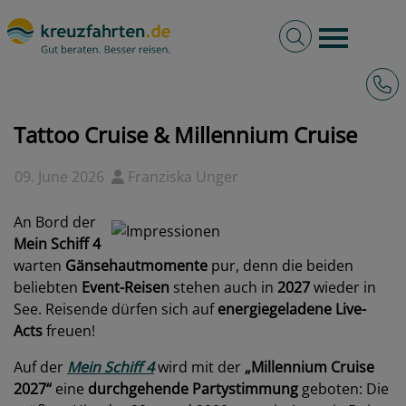
Volltextsuche
Burger 
Hotli
kreuzfahrten.de
News
2026 - Tattoo Cruise & Millennium Cruise
Tattoo Cruise & Millennium Cruise
09. June 2026
Franziska Unger
An Bord der
Mein Schiff 4
warten
Gänsehautmomente
pur, denn die beiden
beliebten
Event-Reisen
stehen auch in
2027
wieder in
See. Reisende dürfen sich auf
energiegeladene Live-
Acts
freuen!
Auf der
Mein Schiff 4
wird mit der
„Millennium Cruise
2027“
eine
durchgehende Partystimmung
geboten: Die