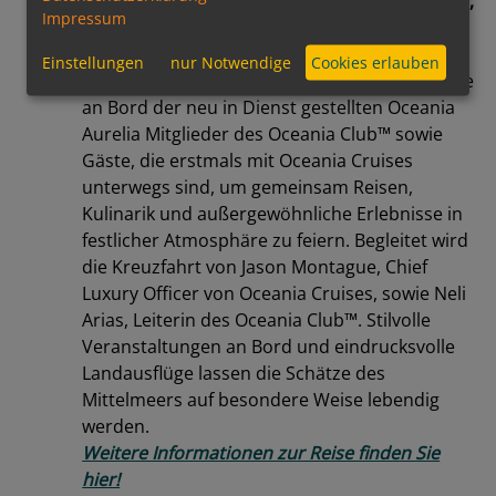
Reunion Cruise: 12 Tage von Triest nach Athen,
Impressum
Abfahrt am 6. Dezember 2027 an Bord der
™
Oceania Aurelia
Einstellungen
nur Notwendige
Cookies erlauben
Zum Jahresende vereint diese besondere Reise
an Bord der neu in Dienst gestellten Oceania
Aurelia Mitglieder des Oceania Club™ sowie
Gäste, die erstmals mit Oceania Cruises
unterwegs sind, um gemeinsam Reisen,
Kulinarik und außergewöhnliche Erlebnisse in
festlicher Atmosphäre zu feiern. Begleitet wird
die Kreuzfahrt von Jason Montague, Chief
Luxury Officer von Oceania Cruises, sowie Neli
Arias, Leiterin des Oceania Club™. Stilvolle
Veranstaltungen an Bord und eindrucksvolle
Landausflüge lassen die Schätze des
Mittelmeers auf besondere Weise lebendig
werden.
Weitere Informationen zur Reise finden Sie
hier!