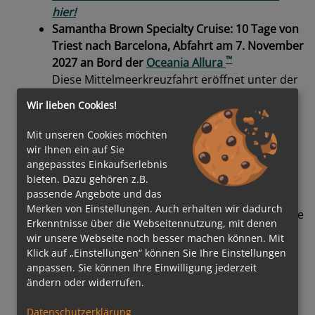
hier!
Samantha Brown Specialty Cruise: 10 Tage von
Triest nach Barcelona, Abfahrt am 7. November
™
2027 an Bord der
Oceania Allura
Diese Mittelmeerkreuzfahrt eröffnet unter der
Leitung der beliebten Reiseexpertin und
Wir lieben Cookies!
Fernsehpersönlichkeit Samantha Brown eine
neue Perspektive auf Europas berühmte
Mit unseren Cookies möchten
Städte. Mit persönlichen Einblicken und
wir Ihnen ein auf Sie
inspirierenden Gesprächen verleiht sie den
angepasstes Einkaufserlebnis
bieten. Dazu gehören z.B.
Destinationen besondere Lebendigkeit und
passende Angebote und das
schafft eine direkte Verbindung zu deren
Merken von Einstellungen. Auch erhalten wir dadurch
Geschichte und Charakter. So werden Reisende
Erkenntnisse über die Webseitennutzung, mit denen
dazu eingeladen, die angelaufenen Häfen
wir unsere Webseite noch besser machen können. Mit
intensiver zu erleben und ihre kulturelle Tiefe
Klick auf „Einstellungen“ können Sie Ihre Einstellungen
neu zu entdecken.
anpassen. Sie können Ihre Einwilligung jederzeit
Weitere Informationen zur Reise finden Sie
ändern oder widerrufen.
hier!
Datenschutzerklärung