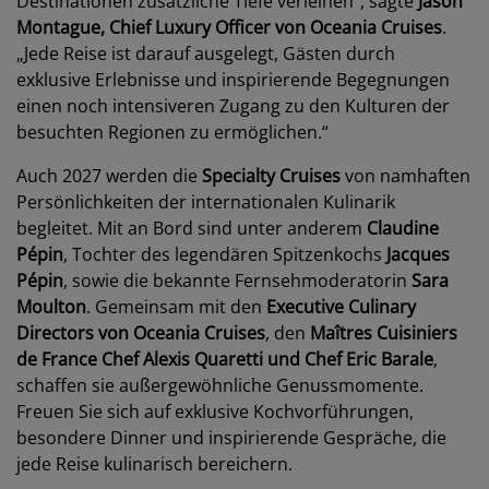
Destinationen zusätzliche Tiefe verleihen“, sagte
Jason
Montague, Chief Luxury Officer von Oceania Cruises
.
„Jede Reise ist darauf ausgelegt, Gästen durch
exklusive Erlebnisse und inspirierende Begegnungen
einen noch intensiveren Zugang zu den Kulturen der
besuchten Regionen zu ermöglichen.“
Auch 2027 werden die
Specialty Cruises
von namhaften
Persönlichkeiten der internationalen Kulinarik
begleitet. Mit an Bord sind unter anderem
Claudine
Pépin
, Tochter des legendären Spitzenkochs
Jacques
Pépin
, sowie die bekannte Fernsehmoderatorin
Sara
Moulton
. Gemeinsam mit den
Executive Culinary
Directors von Oceania Cruises
, den
Maîtres Cuisiniers
de France Chef Alexis Quaretti und Chef Eric Barale
,
schaffen sie außergewöhnliche Genussmomente.
Freuen Sie sich auf exklusive Kochvorführungen,
besondere Dinner und inspirierende Gespräche, die
jede Reise kulinarisch bereichern.