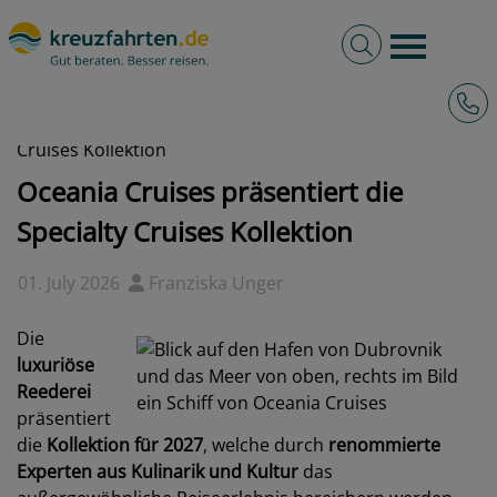
Volltextsuche
Burger 
Hotli
kreuzfahrten.de
News
2026 - Oceania Cruises präsentiert die Specialty
Cruises Kollektion
Oceania Cruises präsentiert die
Specialty Cruises Kollektion
01. July 2026
Franziska Unger
Die
luxuriöse
Reederei
präsentiert
die
Kollektion für 2027
, welche durch
renommierte
Experten aus Kulinarik und Kultur
das