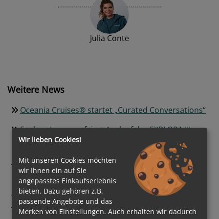
Julia Conte
Weitere News
Oceania Cruises® startet „Curated Conversations“
Explora Journeys feiert Auslauf der EXPLORA III
Wir lieben Cookies!
Neuer Traumstrand in der Karibik: Catalina Sugar
Mit unseren Cookies möchten
Beach wird zum exklusiven Premium-Ziel
wir Ihnen ein auf Sie
Nachhaltige Transformation auf See: AIDA Cruises
angepasstes Einkaufserlebnis
bieten. Dazu gehören z.B.
setzt auf digitale Steuerung und grüne
passende Angebote und das
Energiequellen
Merken von Einstellungen. Auch erhalten wir dadurch