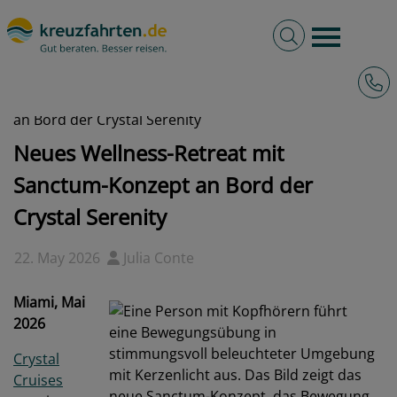
Volltextsuche
Burger 
Hotli
kreuzfahrten.de
News
2026 - Neues Wellness-Retreat mit Sanctum-Konzept
an Bord der Crystal Serenity
Neues Wellness-Retreat mit
Sanctum-Konzept an Bord der
Crystal Serenity
22. May 2026
Julia Conte
Miami, Mai
2026
Crystal
Cruises