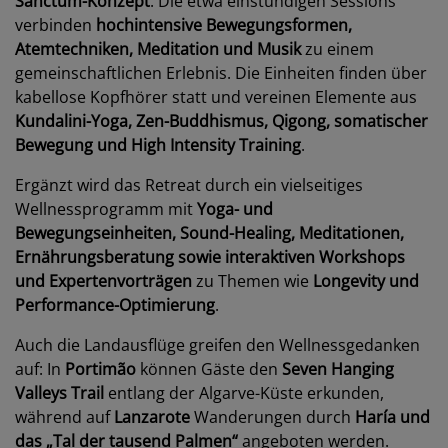
Sanctum-Konzept
. Die etwa einstündigen Sessions
verbinden
hochintensive Bewegungsformen,
Atemtechniken, Meditation und Musik
zu einem
gemeinschaftlichen Erlebnis. Die Einheiten finden über
kabellose Kopfhörer statt und vereinen Elemente aus
Kundalini-Yoga, Zen-Buddhismus, Qigong, somatischer
Bewegung und High Intensity Training
.
Ergänzt wird das Retreat durch ein vielseitiges
Wellnessprogramm mit
Yoga- und
Bewegungseinheiten, Sound-Healing, Meditationen,
Ernährungsberatung sowie interaktiven Workshops
und Expertenvorträgen
zu Themen wie
Longevity und
Performance-Optimierung
.
Auch die Landausflüge greifen den Wellnessgedanken
auf: In
Portimão
können Gäste den
Seven Hanging
Valleys Trail
entlang der Algarve-Küste erkunden,
während auf
Lanzarote
Wanderungen durch
Haría und
das „Tal der tausend Palmen“
angeboten werden.