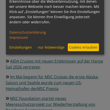
Erkenntnisse über die Webseitennutzung, mit denen
Regent Seven Seas Cruises® hebt Pâtisserie auf
wir unsere Webseite noch besser machen können. Mit
neues Level
Klick auf „Einstellungen“ können Sie Ihre Einstellungen
anpassen. Sie können Ihre Einwilligung jederzeit
Grüner Kurs auf See: Mein Schiff InTUItion-Klasse
ändern oder widerrufen.
erweitert die Nutzung alternativer Kraftstoffe um
Bio-LNG
Datenschutzerklärung
Impressum
Ein neuer Meilenstein der Luxusschifffahrt:
EXPLORA III feierlich getauft und bereit für die
Einstellungen
nur Notwendige
Cookies erlauben
Ozeane
AIDA Cruises mit neuen Erlebnissen auf der Hanse
Sail 2026 vertreten
Im Mai begann für MSC Cruises die erste Alaska-
Saison und Seattle wurde zum neuen US-
Heimathafen derMSC Poesia
MSC Foundation startet neues
Meeresschutzprojekt zur Wiederherstellung von