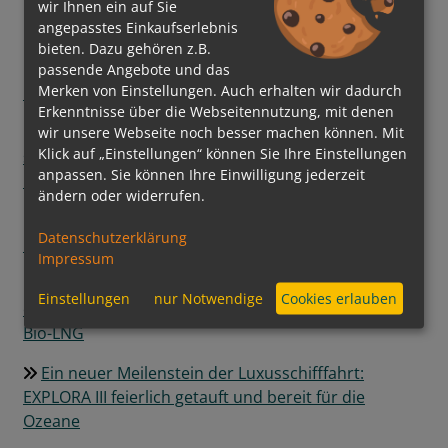
wir Ihnen ein auf Sie
angepasstes Einkaufserlebnis
Explora Journeys feiert Auslauf der EXPLORA III
bieten. Dazu gehören z.B.
Neuer Traumstrand in der Karibik: Catalina Sugar
passende Angebote und das
Merken von Einstellungen. Auch erhalten wir dadurch
Beach wird zum exklusiven Premium-Ziel
Erkenntnisse über die Webseitennutzung, mit denen
Nachhaltige Transformation auf See: AIDA Cruises
wir unsere Webseite noch besser machen können. Mit
Klick auf „Einstellungen“ können Sie Ihre Einstellungen
setzt auf digitale Steuerung und grüne
anpassen. Sie können Ihre Einwilligung jederzeit
Energiequellen
ändern oder widerrufen.
Regent Seven Seas Cruises® hebt Pâtisserie auf
Datenschutzerklärung
neues Level
Impressum
Grüner Kurs auf See: Mein Schiff InTUItion-Klasse
Einstellungen
nur Notwendige
Cookies erlauben
erweitert die Nutzung alternativer Kraftstoffe um
Bio-LNG
Ein neuer Meilenstein der Luxusschifffahrt:
EXPLORA III feierlich getauft und bereit für die
Ozeane