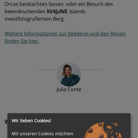
Orcas beobachten lassen, oder ein Besuch des
beeindruckenden
Kirkjufell
, Islands
meistfotografiertem Berg.
Weitere Informationen zur Reederei und den Reisen
finden Sie hier.
Julia Conte
Wir lieben Cookies!
Weitere News
Mit unseren Cookies möchten
Oceania Cruises® startet „Curated Conversations“