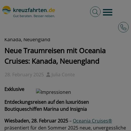
Volltextsuche
Burger 
Hotli
kreuzfahrten.de
News
2025 - Neue Traumreisen mit Oceania Cruises:
Kanada, Neuengland
Neue Traumreisen mit Oceania
Cruises: Kanada, Neuengland
28. February 2025
Julia Conte
Exklusive
Entdeckungsreisen auf den luxuriösen
Boutiqueschiffen Marina und Insignia
Wiesbaden, 28. Februar 2025
–
Oceania Cruises®
präsentiert für den Sommer 2025 neue, unvergessliche