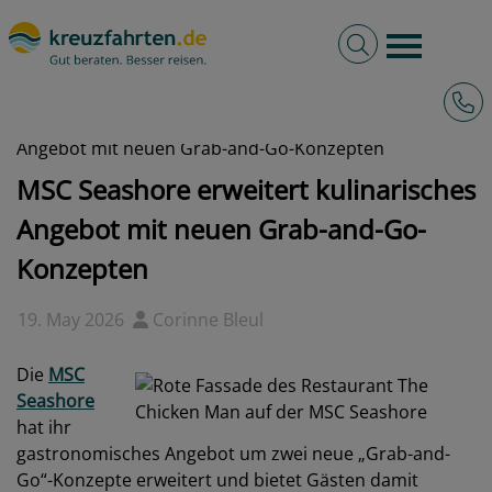
Volltextsuche
Burger 
Hotli
kreuzfahrten.de
News
2026 - MSC Seashore erweitert kulinarisches
Angebot mit neuen Grab-and-Go-Konzepten
MSC Seashore erweitert kulinarisches
Angebot mit neuen Grab-and-Go-
Konzepten
19. May 2026
Corinne Bleul
Die
MSC
Seashore
hat ihr
gastronomisches Angebot um zwei neue „Grab-and-
Go“-Konzepte erweitert und bietet Gästen damit