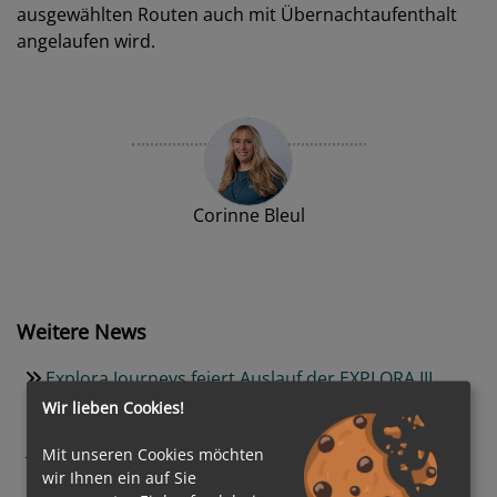
ausgewählten Routen auch mit Übernachtaufenthalt
angelaufen wird.
Corinne Bleul
Weitere News
Explora Journeys feiert Auslauf der EXPLORA III
Wir lieben Cookies!
Neuer Traumstrand in der Karibik: Catalina Sugar
Beach wird zum exklusiven Premium-Ziel
Mit unseren Cookies möchten
wir Ihnen ein auf Sie
Nachhaltige Transformation auf See: AIDA Cruises