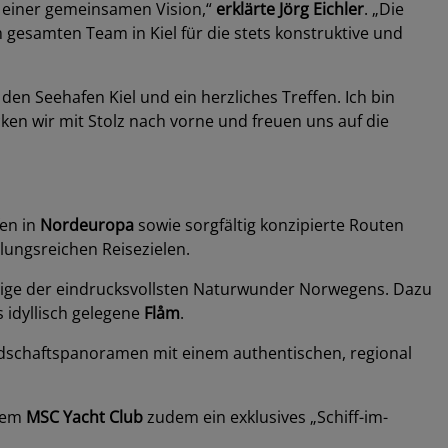
nd einer gemeinsamen Vision,“
erklärte Jörg Eichler
. „Die
gesamten Team in Kiel für die stets konstruktive und
den Seehafen Kiel und ein herzliches Treffen. Ich bin
icken wir mit Stolz nach vorne und freuen uns auf die
fen in
Nordeuropa
sowie sorgfältig konzipierte Routen
lungsreichen Reisezielen.
einige der eindrucksvollsten Naturwunder Norwegens. Dazu
 idyllisch gelegene
Flåm
.
ndschaftspanoramen mit einem authentischen, regional
 dem
MSC Yacht Club
zudem ein exklusives „Schiff-im-