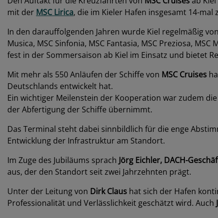
Den Auftakt für die Kreuzfahrten von
MSC Cruises
ab Kiel
mit der
MSC Lirica
, die im Kieler Hafen insgesamt 14-mal 
In den darauffolgenden Jahren wurde Kiel regelmäßig von
Musica, MSC Sinfonia, MSC Fantasia, MSC Preziosa, MSC Me
fest in der Sommersaison ab Kiel im Einsatz und bietet R
Mit mehr als 550 Anläufen der Schiffe von
MSC Cruises
ha
Deutschlands entwickelt hat.
Ein wichtiger Meilenstein der Kooperation war zudem 
der Abfertigung der Schiffe übernimmt.
Das Terminal steht dabei sinnbildlich für die enge Abst
Entwicklung der Infrastruktur am Standort.
Im Zuge des Jubiläums sprach
Jörg Eichler, DACH-Geschä
aus, der den Standort seit zwei Jahrzehnten prägt.
Unter der Leitung von
Dirk Claus
hat sich der Hafen konti
Professionalität und Verlässlichkeit geschätzt wird. Auch