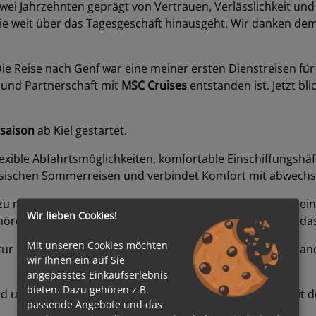
 zwei Jahrzehnten geprägt von Vertrauen, Verlässlichkeit u
ie weit über das Tagesgeschäft hinausgeht. Wir danken dem 
ie Reise nach Genf war eine meiner ersten Dienstreisen für 
 und Partnerschaft mit
MSC Cruises
entstanden ist. Jetzt bl
saison
ab Kiel gestartet.
lexible Abfahrtsmöglichkeiten, komfortable Einschiffungshä
klassischen Sommerreisen und verbindet Komfort mit abwechs
e zu malerischen nordischen Städten und mitten hinein in 
Wir lieben Cookies!
ehörenden Fjorde rund um
Hellesylt
und
Geiranger
sowie das
Mit unseren Cookies möchten
atur umgebenen Häfen vereint jede Reise eindrucksvolle La
wir Ihnen ein auf Sie
angepasstes Einkaufserlebnis
bieten. Dazu gehören z.B.
rd und über einen Landstromanschluss verfügt, bietet mit
passende Angebote und das