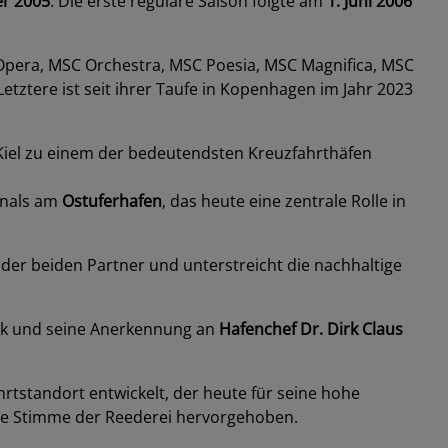
r 2005
. Die erste reguläre Saison folgte am
1. Juni 2006
 Opera, MSC Orchestra, MSC Poesia, MSC Magnifica, MSC
tztere ist seit ihrer Taufe in Kopenhagen im Jahr 2023
 Kiel zu einem der bedeutendsten Kreuzfahrthäfen
inals am
Ostuferhafen
, das heute eine zentrale Rolle in
der beiden Partner und unterstreicht die nachhaltige
nk und seine Anerkennung an
Hafenchef Dr. Dirk Claus
rtstandort entwickelt, der heute für seine hohe
ale Stimme der Reederei hervorgehoben.