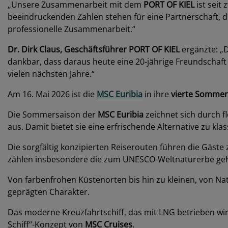
„Unsere Zusammenarbeit mit dem
PORT OF KIEL
ist seit
beeindruckenden Zahlen stehen für eine Partnerschaft, d
professionelle Zusammenarbeit.“
Dr. Dirk Claus, Geschäftsführer PORT OF KIEL
ergänzte: „D
dankbar, dass daraus heute eine 20-jährige Freundschaft
vielen nächsten Jahre.“
Am 16. Mai 2026 ist die
MSC Euribia
in ihre
vierte Sommer
Die Sommersaison der
MSC Euribia
zeichnet sich durch f
aus. Damit bietet sie eine erfrischende Alternative zu 
Die sorgfältig konzipierten Reiserouten führen die Gäst
zählen insbesondere die zum UNESCO-Weltnaturerbe g
Von farbenfrohen Küstenorten bis hin zu kleinen, von N
geprägten Charakter.
Das moderne Kreuzfahrtschiff, das mit LNG betrieben wi
Schiff“-Konzept von
MSC Cruises
.