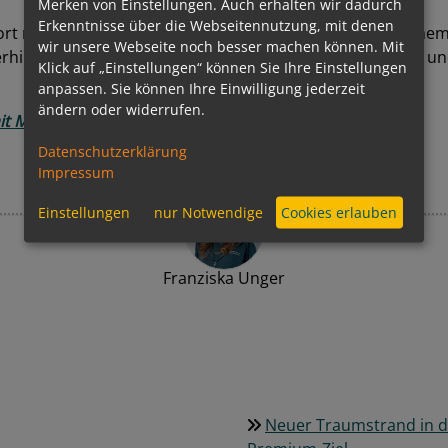
Merken von Einstellungen. Auch erhalten wir dadurch
Erkenntnisse über die Webseitennutzung, mit denen
ort mit eleganten Suiten, 24-Stunden-Butlerservice, eigen
wir unsere Webseite noch besser machen können. Mit
erhin sämtliche Annehmlichkeiten des gesamten Schiffes u
Klick auf „Einstellungen“ können Sie Ihre Einstellungen
anpassen. Sie können Ihre Einwilligung jederzeit
ändern oder widerrufen.
it MSC Cruises!
Datenschutzerklärung
Impressum
Einstellungen
nur Notwendige
Cookies erlauben
Franziska Unger
Neuer Traumstrand in de