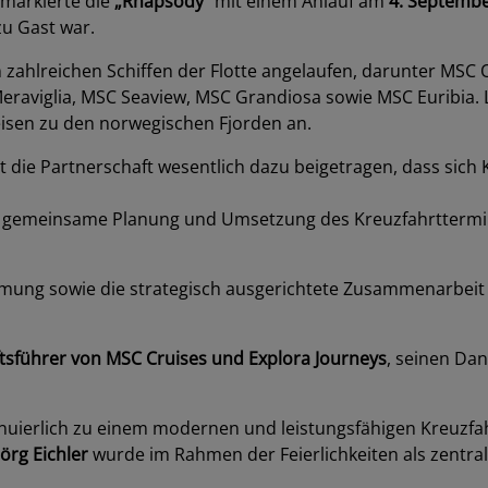
 markierte die
„Rhapsody“
mit einem Anlauf am
4. Septembe
zu Gast war.
 zahlreichen Schiffen der Flotte angelaufen, darunter MSC
raviglia, MSC Seaview, MSC Grandiosa sowie MSC Euribia. Le
eisen zu den norwegischen Fjorden an.
t die Partnerschaft wesentlich dazu beigetragen, dass sich
die gemeinsame Planung und Umsetzung des Kreuzfahrtterm
immung sowie die strategisch ausgerichtete Zusammenarbeit 
ftsführer von MSC Cruises und Explora Journeys
, seinen Da
nuierlich zu einem modernen und leistungsfähigen Kreuzfah
Jörg Eichler
wurde im Rahmen der Feierlichkeiten als zentr