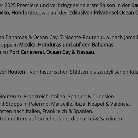
r 2025 Premiere und verbringt seine erste Saison in der
Ka
exiko, Honduras
sowie auf der
exklusiven Privatinsel Ocean
en Bahamas & Ocean Cay, 7-Nächte-Routen u. a. nach Jamaik
topps in
Mexiko, Honduras und auf den Bahamas
.
n zu
Port Canaveral, Ocean Cay & Nassau
.
meer-Routen
– von historischen Städten bis zu idyllischen Kü
uten zu Frankreich, Italien, Spanien & Tunesien.
Stopps in Palermo, Marseille, Ibiza, Neapel & Valencia.
ten nach Italien, Frankreich & Spanien.
a mit Kurs auf Griechenland, die Türkei & Sardinien.