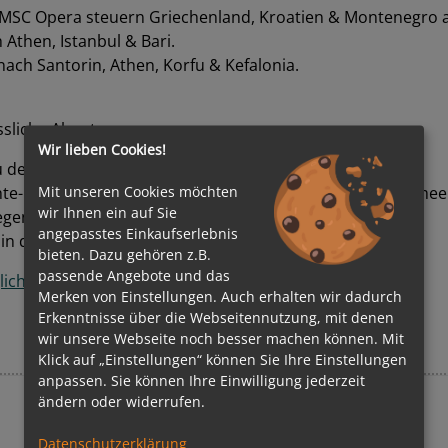
MSC Opera steuern Griechenland, Kroatien & Montenegro 
Athen, Istanbul & Bari.
ach Santorin, Athen, Korfu & Kefalonia.
ssliche Abenteuer.
Wir lieben Cookies!
zu den norwegischen Fjorden & Kopenhagen.
Mit unseren Cookies möchten
e-Routen in die Fjorde, Nordsee, Kanaren & das Mittelmee
wir Ihnen ein auf Sie
gen-Kreuzfahrten sowie Irland-Routen.
angepasstes Einkaufserlebnis
 die Fjorde & die Ostsee.
bieten. Dazu gehören z.B.
passende Angebote und das
hkeiten finden Sie hier.
Merken von Einstellungen. Auch erhalten wir dadurch
Erkenntnisse über die Webseitennutzung, mit denen
wir unsere Webseite noch besser machen können. Mit
Klick auf „Einstellungen“ können Sie Ihre Einstellungen
anpassen. Sie können Ihre Einwilligung jederzeit
ändern oder widerrufen.
Julia Conte
Datenschutzerklärung