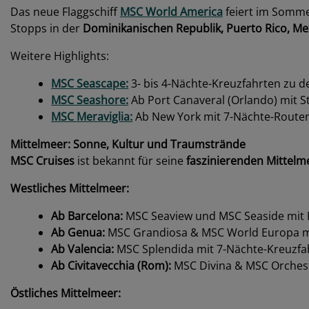
Das neue Flaggschiff
MSC World America
feiert im Somme
Stopps in der
Dominikanischen Republik, Puerto Rico, M
Weitere Highlights:
MSC Seascape:
3- bis 4-Nächte-Kreuzfahrten zu d
MSC Seashore:
Ab Port Canaveral (Orlando) mit S
MSC Meraviglia:
Ab New York mit 7-Nächte-Route
Mittelmeer: Sonne, Kultur und Traumstrände
MSC Cruises
ist bekannt für seine
faszinierenden Mittel
Westliches Mittelmeer:
Ab Barcelona:
MSC Seaview und MSC Seaside mit Ro
Ab Genua:
MSC Grandiosa & MSC World Europa mit 
Ab Valencia:
MSC Splendida mit 7-Nächte-Kreuzfahr
Ab Civitavecchia (Rom):
MSC Divina & MSC Orchestr
Östliches Mittelmeer: