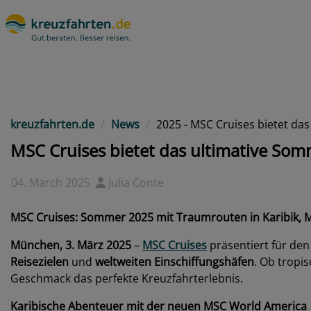
kreuzfahrten.de
News
2025 - MSC Cruises bietet d
MSC Cruises bietet das ultimative S
04. March 2025
Julia Conte
MSC Cruises: Sommer 2025 mit Traumrouten in Karibik,
München, 3. März 2025
–
MSC Cruises
präsentiert für d
Reisezielen
und
weltweiten Einschiffungshäfen
. Ob tropi
Geschmack das perfekte Kreuzfahrterlebnis.
Karibische Abenteuer mit der neuen MSC World America