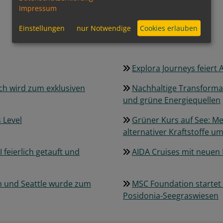
Impressum
Einstellungen
nur Notwendige
Cookies erlauben
Explora Journeys feiert 
ch wird zum exklusiven
Nachhaltige Transformati
und grüne Energiequellen
 Level
Grüner Kurs auf See: Mei
alternativer Kraftstoffe u
 feierlich getauft und
AIDA Cruises mit neuen 
on und Seattle wurde zum
MSC Foundation startet
Posidonia-Seegraswiesen