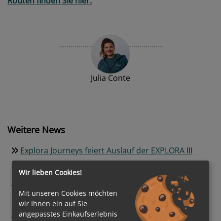
Routen finden Sie hier.
Julia Conte
Weitere News
Explora Journeys feiert Auslauf der EXPLORA III
Neuer Traumstrand in der Karibik: Catalina Sugar
Wir lieben Cookies!
Beach wird zum exklusiven Premium-Ziel
Mit unseren Cookies möchten
Nachhaltige Transformation auf See: AIDA Cruises
wir Ihnen ein auf Sie
setzt auf digitale Steuerung und grüne
angepasstes Einkaufserlebnis