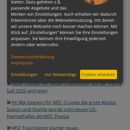
bieten. Dazu gehören z.B.
Energiequellen
passende Angebote und das
Regent Seven Seas Cruises® hebt Pâtisserie auf
Merken von Einstellungen. Auch erhalten wir dadurch
Erkenntnisse über die Webseitennutzung, mit denen
neues Level
wir unsere Webseite noch besser machen können. Mit
Klick auf „Einstellungen“ können Sie Ihre Einstellungen
Grüner Kurs auf See: Mein Schiff InTUItion-Klasse
anpassen. Sie können Ihre Einwilligung jederzeit
erweitert die Nutzung alternativer Kraftstoffe um
ändern oder widerrufen.
Bio-LNG
Datenschutzerklärung
Ein neuer Meilenstein der Luxusschifffahrt:
Impressum
EXPLORA III feierlich getauft und bereit für die
Ozeane
Einstellungen
nur Notwendige
Cookies erlauben
AIDA Cruises mit neuen Erlebnissen auf der Hanse
Sail 2026 vertreten
Im Mai begann für MSC Cruises die erste Alaska-
Saison und Seattle wurde zum neuen US-
Heimathafen derMSC Poesia
MSC Foundation startet neues