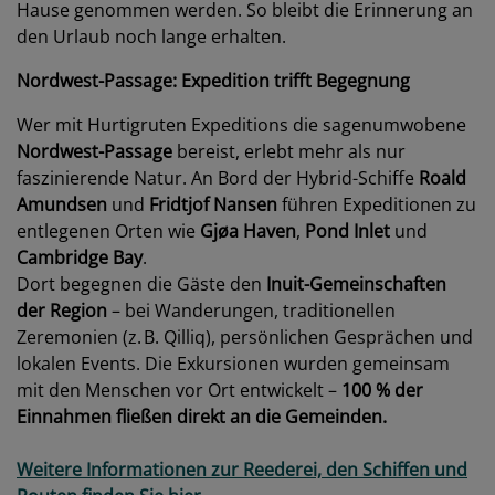
Hause genommen werden. So bleibt die Erinnerung an
den Urlaub noch lange erhalten.
Nordwest-Passage: Expedition trifft Begegnung
Wer mit Hurtigruten Expeditions die sagenumwobene
Nordwest-Passage
bereist, erlebt mehr als nur
faszinierende Natur. An Bord der Hybrid-Schiffe
Roald
Amundsen
und
Fridtjof Nansen
führen Expeditionen zu
entlegenen Orten wie
Gjøa Haven
,
Pond Inlet
und
Cambridge Bay
.
Dort begegnen die Gäste den
Inuit-Gemeinschaften
der Region
– bei Wanderungen, traditionellen
Zeremonien (z. B. Qilliq), persönlichen Gesprächen und
lokalen Events. Die Exkursionen wurden gemeinsam
mit den Menschen vor Ort entwickelt –
100 % der
Einnahmen fließen direkt an die Gemeinden.
Weitere Informationen zur Reederei, den Schiffen und