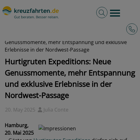
Volltextsuche
Burger 
Hotli
kreuzfahrten.de
News
2025 - Hurtigruten Expeditions: Neue
Genussmomente, mehr Entspannung und exklusive
Erlebnisse in der Nordwest-Passage
Hurtigruten Expeditions: Neue
Genussmomente, mehr Entspannung
und exklusive Erlebnisse in der
Nordwest-Passage
20. May 2025
Julia Conte
Hamburg,
20. Mai 2025