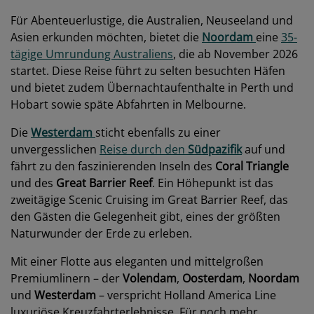
Für Abenteuerlustige, die Australien, Neuseeland und
Asien erkunden möchten, bietet die
Noordam
eine
35-
tägige Umrundung Australiens
, die ab November 2026
startet. Diese Reise führt zu selten besuchten Häfen
und bietet zudem Übernachtaufenthalte in Perth und
Hobart sowie späte Abfahrten in Melbourne.
Die
Westerdam
sticht ebenfalls zu einer
unvergesslichen
Reise durch den
Südpazifik
auf und
fährt zu den faszinierenden Inseln des
Coral Triangle
und des
Great Barrier Reef
. Ein Höhepunkt ist das
zweitägige Scenic Cruising im Great Barrier Reef, das
den Gästen die Gelegenheit gibt, eines der größten
Naturwunder der Erde zu erleben.
Mit einer Flotte aus eleganten und mittelgroßen
Premiumlinern – der
Volendam
,
Oosterdam
,
Noordam
und
Westerdam
– verspricht Holland America Line
luxuriöse Kreuzfahrterlebnisse. Für noch mehr