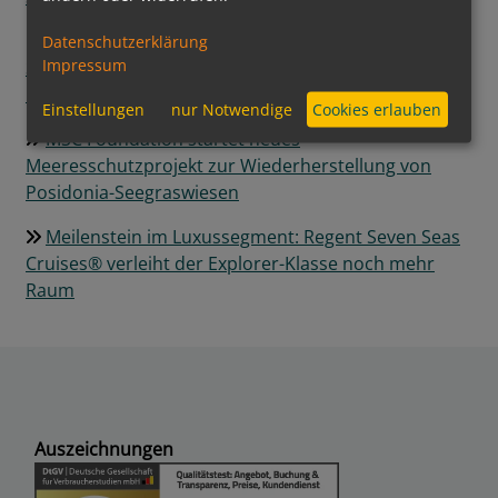
Im Mai begann für MSC Cruises die erste Alaska-
Datenschutzerklärung
Impressum
Saison und Seattle wurde zum neuen US-
Heimathafen derMSC Poesia
Einstellungen
nur Notwendige
Cookies erlauben
MSC Foundation startet neues
Meeresschutzprojekt zur Wiederherstellung von
Posidonia-Seegraswiesen
Meilenstein im Luxussegment: Regent Seven Seas
Cruises® verleiht der Explorer-Klasse noch mehr
Raum
Auszeichnungen