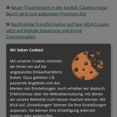
Neuer Traumstrand in der Karibik: Catalina Sugar
Beach wird zum exklusiven Premium-Ziel
Nachhaltige Transformation auf See: AIDA Cruises
setzt auf digitale Steuerung und grüne
Energiequellen
Regent Seven Seas Cruises® hebt Pâtisserie auf
Wir lieben Cookies!
neues Level
Mit unseren Cookies möchten
Grüner Kurs auf See: Mein Schiff InTUItion-Klasse
wir Ihnen ein auf Sie
erweitert die Nutzung alternativer Kraftstoffe um
angepasstes Einkaufserlebnis
Bio-LNG
bieten. Dazu gehören z.B.
passende Angebote und das
Ein neuer Meilenstein der Luxusschifffahrt:
Merken von Einstellungen. Auch erhalten wir dadurch
EXPLORA III feierlich getauft und bereit für die
Erkenntnisse über die Webseitennutzung, mit denen
Ozeane
wir unsere Webseite noch besser machen können. Mit
Klick auf „Einstellungen“ können Sie Ihre Einstellungen
AIDA Cruises mit neuen Erlebnissen auf der Hanse
anpassen. Sie können Ihre Einwilligung jederzeit
ändern oder widerrufen.
Sail 2026 vertreten