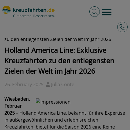
Volltextsuche
Burger 
Hotli
kreuzfahrten.de
News
2025 - Holland America Line: Exklusive Kreuzfahrten
zu den entlegensten Zielen der Welt im Jahr 2026
Holland America Line: Exklusive
Kreuzfahrten zu den entlegensten
Zielen der Welt im Jahr 2026
26. February 2025
Julia Conte
Wiesbaden,
Februar
2025
– Holland America Line, bekannt für ihre Expertise
in außergewöhnlichen und erlebnisreichen
Kreuzfahrten, bietet für die Saison 2026 eine Reihe