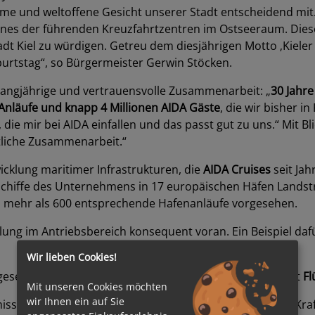
ime und weltoffene Gesicht unserer Stadt entscheidend mit
 eines der führenden Kreuzfahrtzentren im Ostseeraum. Diese
t Kiel zu würdigen. Getreu dem diesjährigen Motto ‚Kieler 
urtstag“, so Bürgermeister Gerwin Stöcken.
 langjährige und vertrauensvolle Zusammenarbeit: „
30 Jahre
Anläufe und knapp 4 Millionen AIDA Gäste
, die wir bisher i
die mir bei AIDA einfallen und das passt gut zu uns.“ Mit Bli
tliche Zusammenarbeit.“
icklung maritimer Infrastrukturen, die
AIDA Cruises
seit Ja
chiffe des Unternehmens in 17 europäischen Häfen Landst
s mehr als 600 entsprechende Hafenanläufe vorgesehen.
lung im Antriebsbereich konsequent voran. Ein Beispiel dafü
Wir lieben Cookies!
setzt: Es ist das erste Kreuzfahrtschiff weltweit, das mit
Fl
Mit unseren Cookies möchten
wir Ihnen ein auf Sie
missionen weiter zu senken und den Einsatz alternativer Kr