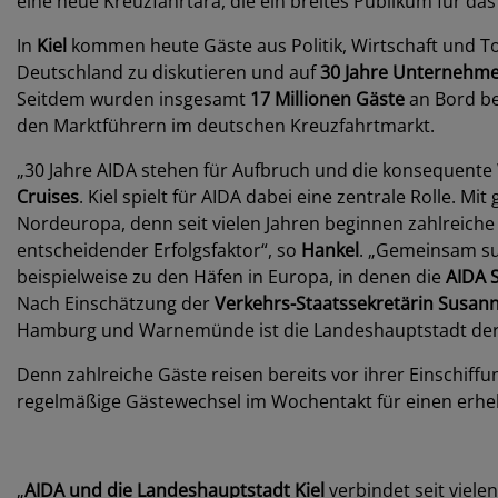
eine neue Kreuzfahrtära, die ein breites Publikum für da
In
Kiel
kommen heute Gäste aus Politik, Wirtschaft und
Deutschland zu diskutieren und auf
30 Jahre Unternehme
Seitdem wurden insgesamt
17 Millionen Gäste
an Bord be
den Marktführern im deutschen Kreuzfahrtmarkt.
„30 Jahre AIDA stehen für Aufbruch und die konsequente 
Cruises
. Kiel spielt für AIDA dabei eine zentrale Rolle. Mi
Nordeuropa, denn seit vielen Jahren beginnen zahlreiche
entscheidender Erfolgsfaktor“, so
Hankel
. „Gemeinsam suc
beispielweise zu den Häfen in Europa, in denen die
AIDA S
Nach Einschätzung der
Verkehrs-Staatssekretärin
Susann
Hamburg und Warnemünde ist die Landeshauptstadt der wic
Denn zahlreiche Gäste reisen bereits vor ihrer Einschiff
regelmäßige Gästewechsel im Wochentakt für einen erhebl
„
AIDA und die Landeshauptstadt Kiel
verbindet seit viele