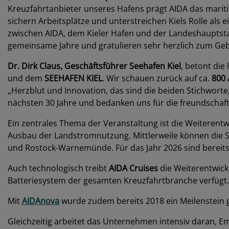
Kreuzfahrtanbieter unseres Hafens prägt AIDA das marit
sichern Arbeitsplätze und unterstreichen Kiels Rolle als
zwischen AIDA, dem Kieler Hafen und der Landeshauptstad
gemeinsame Jahre und gratulieren sehr herzlich zum Geb
Dr. Dirk Claus, Geschäftsführer Seehafen Kiel
, betont die
und dem
SEEHAFEN KIEL
. Wir schauen zurück auf ca.
800 
„Herzblut und Innovation, das sind die beiden Stichworte, 
nächsten 30 Jahre und bedanken uns für die freundschaf
Ein zentrales Thema der Veranstaltung ist die Weiterentw
Ausbau der Landstromnutzung. Mittlerweile können die S
und Rostock-Warnemünde. Für das Jahr 2026 sind bereit
Auch technologisch treibt
AIDA Cruises
die Weiterentwick
Batteriesystem der gesamten Kreuzfahrtbranche verfügt.
Mit
AIDAnova
wurde zudem bereits 2018 ein Meilenstein ge
Gleichzeitig arbeitet das Unternehmen intensiv daran, E