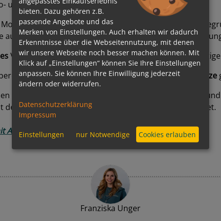
angepasstes Einkaufserlebnis
- und E-Fuels vorbereitet.
bieten. Dazu gehören z.B.
passende Angebote und das
ie Modernisierung der bestehenden Flotte. Mit dem neu ge
Merken von Einstellungen. Auch erhalten wir dadurch
ie aufgebaut, um maritime Technologien und digitale Lösun
Erkenntnisse über die Webseitennutzung, mit denen
wir unsere Webseite noch besser machen können. Mit
ses
Verantwortung und setzt weltweit wie regional vielfältige
Klick auf „Einstellungen“ können Sie Ihre Einstellungen
anpassen. Sie können Ihre Einwilligung jederzeit
bereits 100 Schulen finanziert und rund
15.300 Schulplätze
ändern oder widerrufen.
en unterstützt den Profisport als Partner des
THW Kiel
und 
Datenschutzerklärung
er Kieler Tafel, die soziale Unterstützung vor Ort leistet.
Impressum
it AIDA!
Einstellungen
nur Notwendige
Cookies erlauben
Franziska Unger