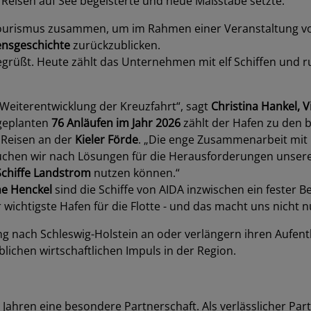
s Reisen auf See begeisterte und neue Maßstäbe setzte.
 Tourismus zusammen, um im Rahmen einer Veranstaltung 
nsgeschichte
zurückzublicken.
grüßt. Heute zählt das Unternehmen mit elf Schiffen und 
Weiterentwicklung der Kreuzfahrt“, sagt
Christina Hankel,
t geplanten
76 Anläufen im Jahr 2026
zählt der Hafen zu den
 Reisen an der
Kieler Förde
. „Die enge Zusammenarbeit mit H
hen wir nach Lösungen für die Herausforderungen unserer Z
chiffe Landstrom
nutzen können.“
e Henckel
sind die Schiffe von AIDA inzwischen ein fester B
htigste Hafen für die Flotte - und das macht uns nicht nu
ung nach Schleswig-Holstein an oder verlängern ihren Aufen
ichen wirtschaftlichen Impuls in der Region.
n Jahren eine besondere Partnerschaft. Als verlässlicher Par