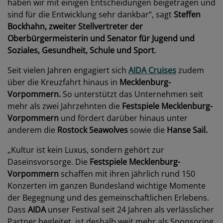
haben wir mit einigen Entscheidungen beigetragen und
sind für die Entwicklung sehr dankbar“, sagt
Steffen
Bockhahn,
zweiter Stellvertreter der
Oberbürgermeisterin und Senator für Jugend und
Soziales, Gesundheit, Schule und Sport
.
Seit vielen Jahren engagiert sich
AIDA Cruises
zudem
über die Kreuzfahrt hinaus in
Mecklenburg-
Vorpommern.
So unterstützt das Unternehmen seit
mehr als zwei Jahrzehnten die
Festspiele Mecklenburg-
Vorpommern
und fördert darüber hinaus unter
anderem die
Rostock Seawolves
sowie die
Hanse Sail.
„Kultur ist kein Luxus, sondern gehört zur
Daseinsvorsorge. Die
Festspiele Mecklenburg-
Vorpommern
schaffen mit ihren jährlich rund 150
Konzerten im ganzen Bundesland wichtige Momente
der Begegnung und des gemeinschaftlichen Erlebens.
Dass
AIDA
unser Festival seit 24 Jahren als verlässlicher
Partner begleitet, ist deshalb weit mehr als Sponsoring