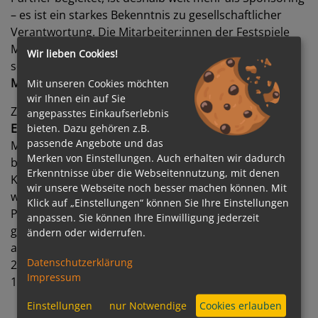
– es ist ein starkes Bekenntnis zu gesellschaftlicher
Verantwortung. Die Mitarbeiter:innen der Festspiele
MV wünschen daher von Herzen: Alles Gute zum 30!“
Wir lieben Cookies!
so
Ursula Haselböck, Intendantin der Festspiele
Mecklenburg-Vorpommern.
Mit unseren Cookies möchten
wir Ihnen ein auf Sie
Zum Abschluss der Veranstaltung bedankte sich
Felix
angepasstes Einkaufserlebnis
Eichhorn
bei den langjährigen Partnern, Gästen und
bieten. Dazu gehören z.B.
passende Angebote und das
Mitarbeitenden für ihre Unterstützung. Zugleich
Merken von Einstellungen. Auch erhalten wir dadurch
betonte er den Anspruch des Unternehmens, die
Erkenntnisse über die Webseitennutzung, mit denen
Kreuzfahrt auch künftig verantwortungsvoll
wir unsere Webseite noch besser machen können. Mit
weiterzuentwickeln und gemeinsam mit seinen
Klick auf „Einstellungen“ können Sie Ihre Einstellungen
Partnern neue Impulse zu setzen. Zum
anpassen. Sie können Ihre Einwilligung jederzeit
gesellschaftlichen Engagement von
AIDA
gehört unter
ändern oder widerrufen.
anderem die Initiative
AIDA Cruise
& Help
, mit der seit
Datenschutzerklärung
2019 weltweit bereits 100 Schulen finanziert und rund
Impressum
15.300 Schulplätze geschaffen werden konnten.
Einstellungen
nur Notwendige
Cookies erlauben