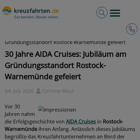
Volltextsuche
Burger 
Hotli
kreuzfahrten.de
News
2026 - 30 Jahre AIDA Cruises: Jubiläum am
Gründungsstandort Rostock-Warnemünde gefeiert
30 Jahre AIDA Cruises: Jubiläum am
Gründungsstandort Rostock-
Warnemünde gefeiert
04. July 2026
Corinne Bleul
Vor 30
Jahren nahm
die Erfolgsgeschichte von
AIDA Cruises
in
Rostock-
Warnemünde
ihren Anfang. Anlässlich dieses Jubiläums
begrüßte das Kreuzfahrtunternehmen an Bord der