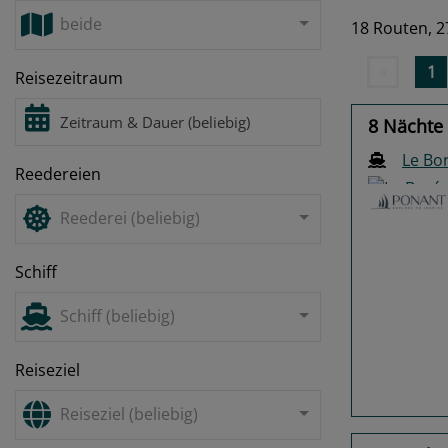
beide
18 Routen,
2
«
1
Reisezeitraum
8 Nächte 
Le Bo
Reedereien
Reederei (beliebig)
Schiff
Previo
Schiff (beliebig)
Reiseziel
Reiseziel (beliebig)