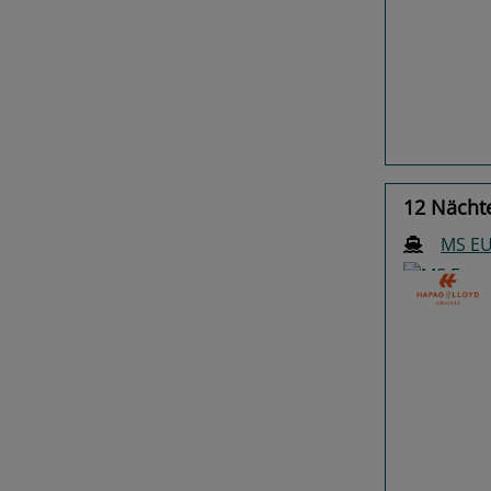
Previo
12 Nächte
MS E
Previo