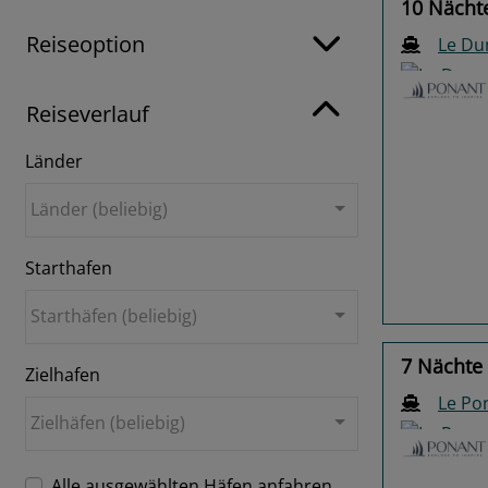
10 Nächte
Reiseoption
Le Du
Reiseverlauf
Länder
Previo
Länder (beliebig)
Starthafen
Starthäfen (beliebig)
7 Nächte 
Zielhafen
Le Po
Zielhäfen (beliebig)
Alle ausgewählten Häfen anfahren