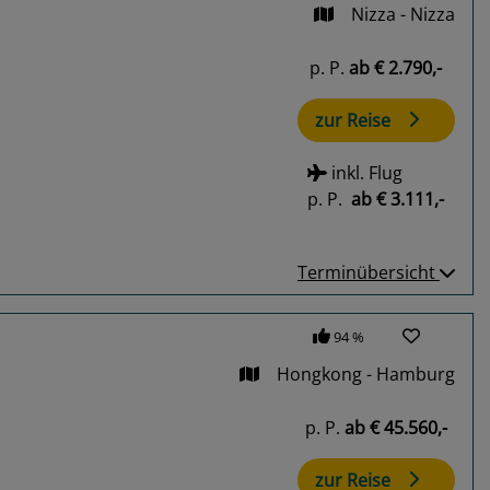
Nizza - Nizza
p. P.
ab
€ 2.790,-
zur Reise
inkl. Flug
p. P.
ab
€ 3.111,-
Terminübersicht
94 %
Hongkong - Hamburg
p. P.
ab
€ 45.560,-
zur Reise