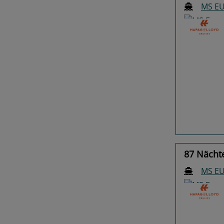
MS E
Previo
87 Nächt
MS E