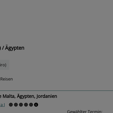
 / Ägypten
iro)
 Reisen
 Malta, Ägypten, Jordanien
a I
Gewählter Termin: