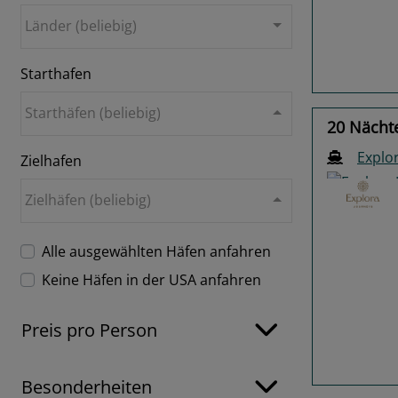
Länder (beliebig)
Starthafen
Starthäfen (beliebig)
20 Nächt
Explor
Zielhafen
Zielhäfen (beliebig)
Alle ausgewählten Häfen anfahren
Keine Häfen in der USA anfahren
Previo
Preis pro Person
Besonderheiten