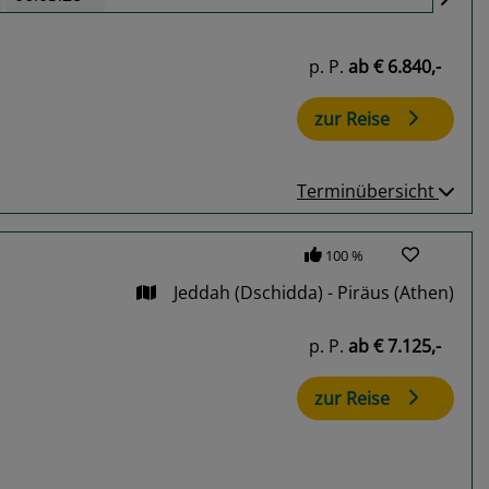
p. P.
ab
€ 6.840,-
zur Reise
Terminübersicht
100 %
Jeddah (Dschidda) - Piräus (Athen)
p. P.
ab
€ 7.125,-
zur Reise