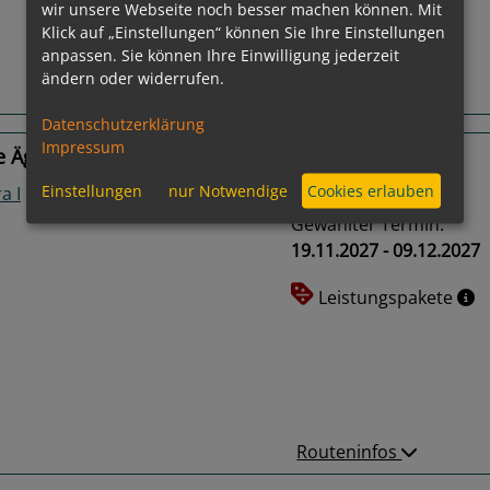
wir unsere Webseite noch besser machen können. Mit
Klick auf „Einstellungen“ können Sie Ihre Einstellungen
anpassen. Sie können Ihre Einwilligung jederzeit
ändern oder widerrufen.
Routeninfos
Datenschutzerklärung
Impressum
e Ägypten, Saudi-Arabien, Oman
Einstellungen
nur Notwendige
Cookies erlauben
a I
Gewählter Termin:
19.11.2027 - 09.12.2027
Leistungspakete
us
Next
Routeninfos