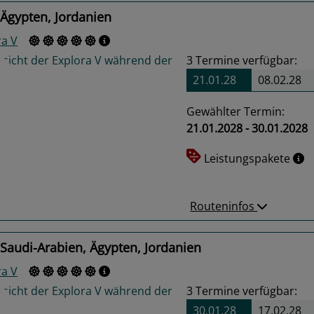
Ägypten, Jordanien
ra V
3
Termine verfügbar:
21.01.28
08.02.28
Gewählter Termin:
21.01.2028 - 30.01.2028
us
Next
Leistungspakete
Routeninfos
Saudi-Arabien, Ägypten, Jordanien
ra V
3
Termine verfügbar:
30.01.28
17.02.28