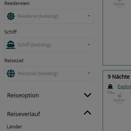
Reedereien
Reederei (beliebig)
Schiff
Previo
Schiff (beliebig)
Reiseziel
Reiseziel (beliebig)
9 Nächte 
Explor
Reiseoption
Reiseverlauf
Länder
Previo