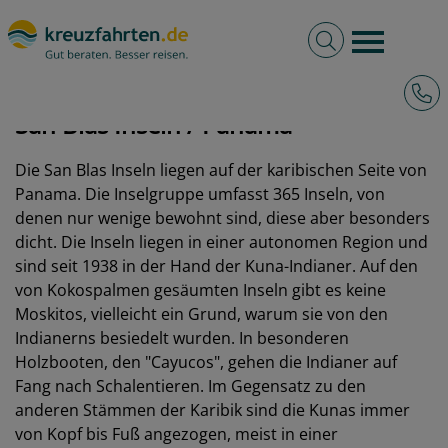
Volltextsuche
Burger 
Hotli
kreuzfahrten.de
Hafen
Panama
San Blas Inseln
San Blas Inseln / Panama
Die San Blas Inseln liegen auf der karibischen Seite von
Panama. Die Inselgruppe umfasst 365 Inseln, von
denen nur wenige bewohnt sind, diese aber besonders
dicht. Die Inseln liegen in einer autonomen Region und
sind seit 1938 in der Hand der Kuna-Indianer. Auf den
von Kokospalmen gesäumten Inseln gibt es keine
Moskitos, vielleicht ein Grund, warum sie von den
Indianerns besiedelt wurden. In besonderen
Holzbooten, den "Cayucos", gehen die Indianer auf
Fang nach Schalentieren. Im Gegensatz zu den
anderen Stämmen der Karibik sind die Kunas immer
von Kopf bis Fuß angezogen, meist in einer