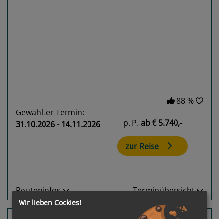
Previous
Next
88 %
Gewählter Termin:
p. P.
ab
€ 5.740,-
31.10.2026 - 14.11.2026
zur Reise
Routeninfos
Terminübersicht
Wir lieben Cookies!
7 Nächte Panama, Costa Rica