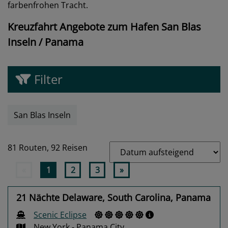
farbenfrohen Tracht.
Kreuzfahrt Angebote zum Hafen San Blas
Inseln / Panama
Filter
San Blas Inseln
81 Routen,
92 Reisen
«
1
2
3
»
21 Nächte Delaware, South Carolina, Panama
Scenic Eclipse
New York - Panama City