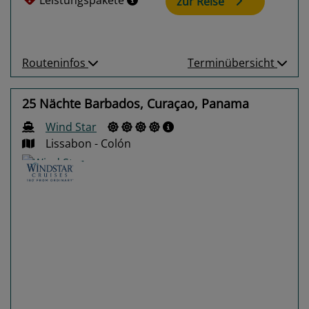
Leistungspakete
zur Reise
Routeninfos
Terminübersicht
25 Nächte Barbados, Curaçao, Panama
Wind Star
Lissabon - Colón
Previous
Next