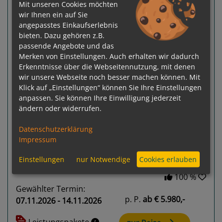
Mit unseren Cookies möchten
wir Ihnen ein auf Sie
Le Bellot
angepasstes Einkaufserlebnis
Colón - Puntarenas
bieten. Dazu gehören z.B.
passende Angebote und das
Merken von Einstellungen. Auch erhalten wir dadurch
Erkenntnisse über die Webseitennutzung, mit denen
wir unsere Webseite noch besser machen können. Mit
Klick auf „Einstellungen“ können Sie Ihre Einstellungen
anpassen. Sie können Ihre Einwilligung jederzeit
Previous
Next
ändern oder widerrufen.
Datenschutzerklärung
Impressum
Einstellungen
nur Notwendige
Cookies erlauben
100 %
Gewählter Termin:
p. P.
ab
€ 5.980,-
07.11.2026 - 14.11.2026