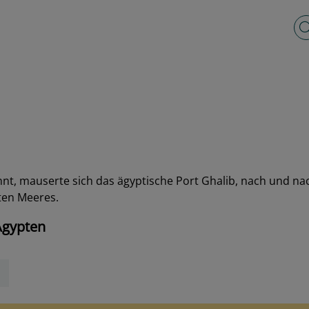
Vo
kannt, mauserte sich das ägyptische Port Ghalib, nach un
ten Meeres.
Ägypten
b