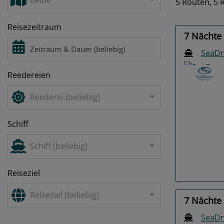
beide
5 Routen,
5 
Reisezeitraum
7 Nächte 
SeaDr
Reedereien
Reederei (beliebig)
Schiff
Previo
Schiff (beliebig)
Reiseziel
Reiseziel (beliebig)
7 Nächte 
SeaDr