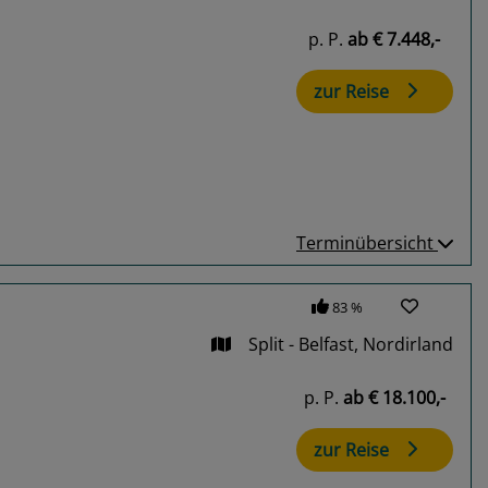
p. P.
ab
€ 7.448,-
zur Reise
Terminübersicht
83 %
Split - Belfast, Nordirland
p. P.
ab
€ 18.100,-
zur Reise