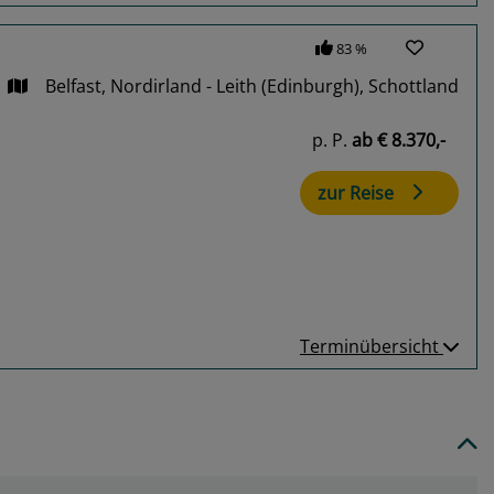
83 %
Belfast, Nordirland - Leith (Edinburgh), Schottland
p. P.
ab
€ 8.370,-
zur Reise
Terminübersicht