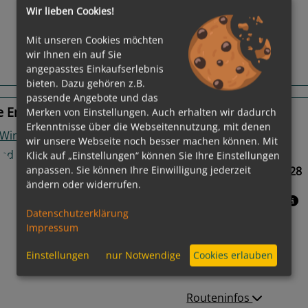
us
Next
Wir lieben Cookies!
Mit unseren Cookies möchten
wir Ihnen ein auf Sie
angepasstes Einkaufserlebnis
Routeninfos
bieten. Dazu gehören z.B.
passende Angebote und das
 England, Schottland, Nordirland
Merken von Einstellungen. Auch erhalten wir dadurch
Erkenntnisse über die Webseitennutzung, mit denen
 Wind
wir unsere Webseite noch besser machen können. Mit
Gewählter Termin:
Klick auf „Einstellungen“ können Sie Ihre Einstellungen
anpassen. Sie können Ihre Einwilligung jederzeit
31.05.2028 - 12.06.2028
ändern oder widerrufen.
Leistungspakete
Datenschutzerklärung
Impressum
us
Next
Einstellungen
nur Notwendige
Cookies erlauben
Routeninfos