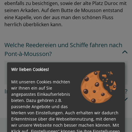
ebenfalls zu besichtigen, sowie der alte Platz Duroc mit
seinen Arkaden. Auf dem Butte de Mousson entstand
eine Kapelle, von der aus man den schönen Fluss
herrlich überblicken kann.
Welche Reedereien und Schiffe fahren nach
Pont-à-Mousson?
Wir lieben Cookies!
VIVA Cruises
Mit unseren Cookies möchten
wir Ihnen ein auf Sie
In welchem Land/Insel liegt Pont-à-Mousson?
angepasstes Einkaufserlebnis
bieten. Dazu gehören z.B.
passende Angebote und das
Merken von Einstellungen. Auch erhalten wir dadurch
Erkenntnisse über die Webseitennutzung, mit denen
wir unsere Webseite noch besser machen können. Mit
Klick auf „Einstellungen“ können Sie Ihre Einstellungen