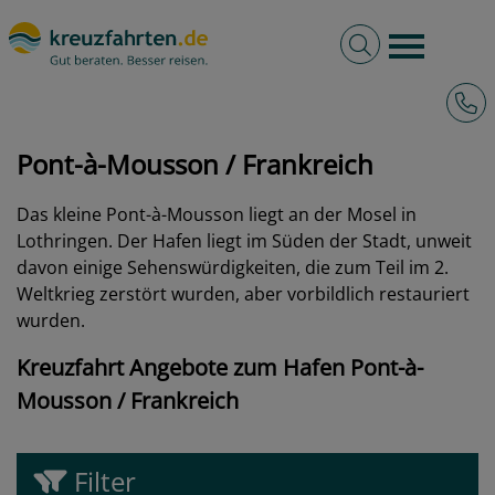
Volltextsuche
Burger 
Hotli
kreuzfahrten.de
Hafen
Frankreich
Pont-à-Mousson
Pont-à-Mousson / Frankreich
Das kleine Pont-à-Mousson liegt an der Mosel in
Lothringen. Der Hafen liegt im Süden der Stadt, unweit
davon einige Sehenswürdigkeiten, die zum Teil im 2.
Weltkrieg zerstört wurden, aber vorbildlich restauriert
wurden.
Kreuzfahrt Angebote zum Hafen Pont-à-
Mousson / Frankreich
Filter