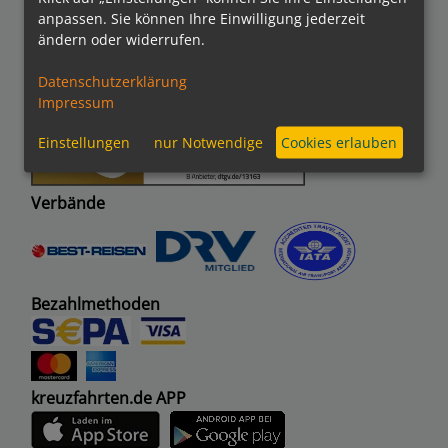
anpassen. Sie können Ihre Einwilligung jederzeit
ändern oder widerrufen.
Auszeichnungen
Datenschutzerklärung
Impressum
Einstellungen
nur Notwendige
Cookies erlauben
Verbände
Bezahlmethoden
kreuzfahrten.de APP