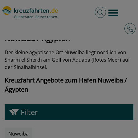
Volltextsuche
Burger 
Hotli
kreuzfahrten.de
Hafen
Ägypten
Nuweiba
Nuweiba / Ägypten
Der kleine ägyptische Ort Nuweiba liegt nördlich von
Sharm el Sheikh am Golf von Aquaba (Rotes Meer) auf
der Sinaihalbinsel.
Kreuzfahrt Angebote zum Hafen Nuweiba /
Ägypten
Filter
Nuweiba