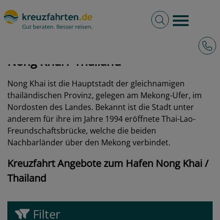
Volltextsuche
Burger 
Hotli
kreuzfahrten.de
Hafen
Thailand
Nong Khai
Nong Khai / Thailand
Nong Khai ist die Hauptstadt der gleichnamigen
thailändischen Provinz, gelegen am Mekong-Ufer, im
Nordosten des Landes. Bekannt ist die Stadt unter
anderem für ihre im Jahre 1994 eröffnete Thai-Lao-
Freundschaftsbrücke, welche die beiden
Nachbarländer über den Mekong verbindet.
Kreuzfahrt Angebote zum Hafen Nong Khai /
Thailand
Filter