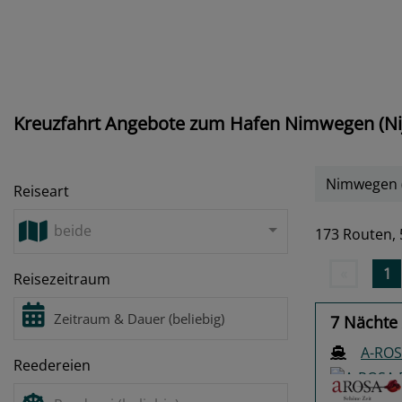
Kreuzfahrt Angebote zum Hafen Nimwegen (Ni
Nimwegen 
Reiseart
beide
173 Routen,
«
1
Reisezeitraum
7 Nächte
A-ROS
Reedereien