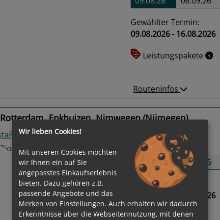
09.08.26
06.09.26
Gewählter Termin:
09.08.2026 - 16.08.2026
us
Next
Leistungspakete
Routeninfos
 Rotterdam, Enkhuizen, Nimwegen (Nijmegen)
Wir lieben Cookies!
staRio
2
Termine verfügbar:
Mit unseren Cookies möchten
12.08.26
26.08.26
wir Ihnen ein auf Sie
angepasstes Einkaufserlebnis
bieten. Dazu gehören z.B.
Gewählter Termin:
passende Angebote und das
12.08.2026 - 19.08.2026
Merken von Einstellungen. Auch erhalten wir dadurch
us
Next
Erkenntnisse über die Webseitennutzung, mit denen