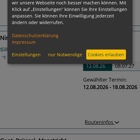
wir unsere Webseite noch besser machen können. Mit
Klick auf „Einstellungen“ können Sie Ihre Einstellungen
anpassen. Sie können Ihre Einwilligung jederzeit
Routeninfos
ändern oder widerrufen.
Datenschutzerklärung
 Nimwegen (Nijmegen), Maastricht, Roermond
Impressum
egant Lady
Einstellungen
nur Notwendige
Cookies erlauben
2
Termine verfügbar:
12.08.26
08.07.27
Gewählter Termin:
12.08.2026 - 18.08.2026
us
Next
Routeninfos