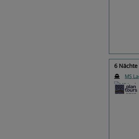
Previo
6 Nächte
MS La
Previo