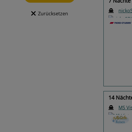
7 Nächte 
nicko
Zurücksetzen
Previo
14 Nächt
MS Vi