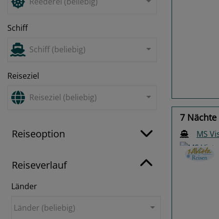
Reederei (beliebig)
Schiff
Previo
Schiff (beliebig)
Reiseziel
Reiseziel (beliebig)
7 Nächte
Reiseoption
MS Vi
Reiseverlauf
Länder
Previo
Länder (beliebig)