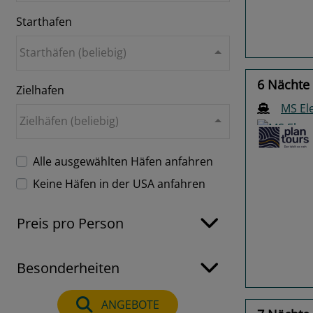
Starthafen
Starthäfen (beliebig)
6 Nächte
Zielhafen
MS El
Zielhäfen (beliebig)
Alle ausgewählten Häfen anfahren
Keine Häfen in der USA anfahren
Previo
Preis pro Person
Besonderheiten
ANGEBOTE