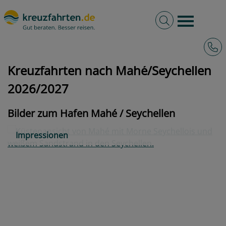
Volltextsuche
Burger 
Hotli
kreuzfahrten.de
Hafen
Seychellen
Mahé
Kreuzfahrten nach Mahé/Seychellen
2026/2027
Bilder zum Hafen Mahé / Seychellen
Impressionen