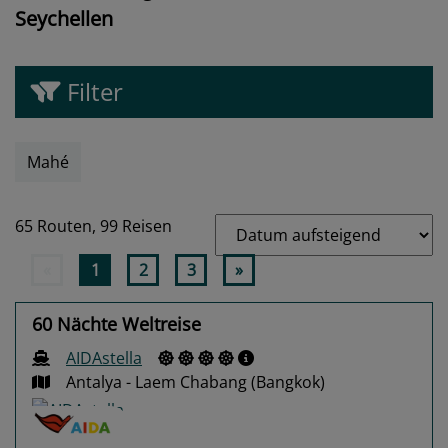
Seychellen
Filter
Mahé
65 Routen,
99 Reisen
«
1
2
3
»
60 Nächte Weltreise
AIDAstella
Antalya - Laem Chabang (Bangkok)