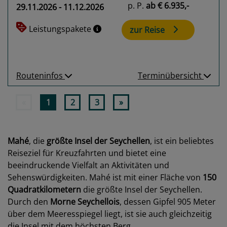
p. P.
ab
€ 6.935,-
29.11.2026 - 11.12.2026
Leistungspakete
zur Reise
Routeninfos
Terminübersicht
«
1
2
3
»
Mahé
, die
größte Insel der Seychellen
, ist ein beliebtes
Reiseziel für Kreuzfahrten und bietet eine
beeindruckende Vielfalt an Aktivitäten und
Sehenswürdigkeiten. Mahé ist mit einer Fläche von
150
Quadratkilometern
die größte Insel der Seychellen.
Durch den
Morne Seychellois
, dessen Gipfel 905 Meter
über dem Meeresspiegel liegt, ist sie auch gleichzeitig
die Insel mit dem höchsten Berg.