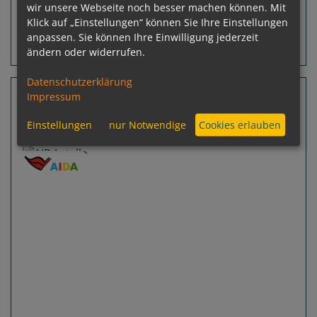
Leistungspakete
wir unsere Webseite noch besser machen können. Mit
Klick auf „Einstellungen“ können Sie Ihre Einstellungen
anpassen. Sie können Ihre Einwilligung jederzeit
Routeninfos
Terminübersicht
ändern oder widerrufen.
Datenschutzerklärung
24 Nächte Seychellen, Sri Lanka, Malaysia
Impressum
AIDAstella
Einstellungen
nur Notwendige
Cookies erlauben
Port Louis - Laem Chabang (Bangkok)
Previous
Next