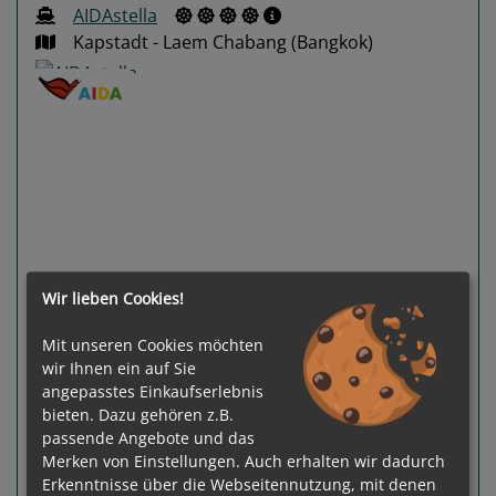
AIDAstella
Kapstadt - Laem Chabang (Bangkok)
Previous
Next
Wir lieben Cookies!
Mit unseren Cookies möchten
wir Ihnen ein auf Sie
87 %
angepasstes Einkaufserlebnis
Gewählter Termin:
bieten. Dazu gehören z.B.
p. P.
ab
€ 3.095,-
20.11.2026 -
passende Angebote und das
21.12.2026
Merken von Einstellungen. Auch erhalten wir dadurch
Ausgebucht
Erkenntnisse über die Webseitennutzung, mit denen