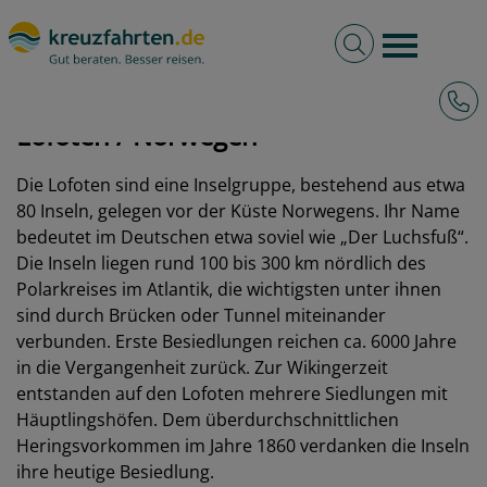
Volltextsuche
Burger 
Hotli
kreuzfahrten.de
Hafen
Norwegen
Lofoten
Lofoten / Norwegen
Die Lofoten sind eine Inselgruppe, bestehend aus etwa
80 Inseln, gelegen vor der Küste Norwegens. Ihr Name
bedeutet im Deutschen etwa soviel wie „Der Luchsfuß“.
Die Inseln liegen rund 100 bis 300 km nördlich des
Polarkreises im Atlantik, die wichtigsten unter ihnen
sind durch Brücken oder Tunnel miteinander
verbunden. Erste Besiedlungen reichen ca. 6000 Jahre
in die Vergangenheit zurück. Zur Wikingerzeit
entstanden auf den Lofoten mehrere Siedlungen mit
Häuptlingshöfen. Dem überdurchschnittlichen
Heringsvorkommen im Jahre 1860 verdanken die Inseln
ihre heutige Besiedlung.