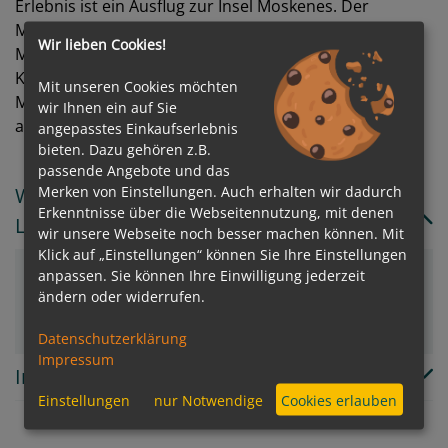
Erlebnis ist ein Ausflug zur Insel Moskenes. Der
Moskstrømmen zählt zu einem der reißendsten
Wir lieben Cookies!
Mahlströme der Welt und führt sie an die äußeren
Küstengebiete der Lofoten. In der Refsvika-Höhle auf
Mit unseren Cookies möchten
Moskenes können Sie anschließend über 3000 Jahre
wir Ihnen ein auf Sie
alte Runenzeichnungen bestaunen.
angepasstes Einkaufserlebnis
bieten. Dazu gehören z.B.
passende Angebote und das
Welche Reedereien und Schiffe fahren nach
Merken von Einstellungen. Auch erhalten wir dadurch
Erkenntnisse über die Webseitennutzung, mit denen
Lofoten?
wir unsere Webseite noch besser machen können. Mit
Klick auf „Einstellungen“ können Sie Ihre Einstellungen
anpassen. Sie können Ihre Einwilligung jederzeit
HX Expeditions
,
P&O Cruises
,
SeaDream Yacht
ändern oder widerrufen.
Club
Datenschutzerklärung
Impressum
In welchem Land/Insel liegt Lofoten?
Einstellungen
nur Notwendige
Cookies erlauben