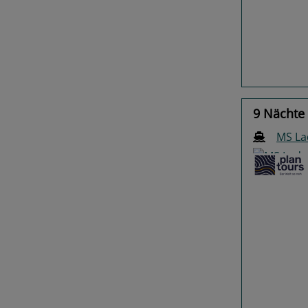
Previo
9 Nächte
MS La
Previo