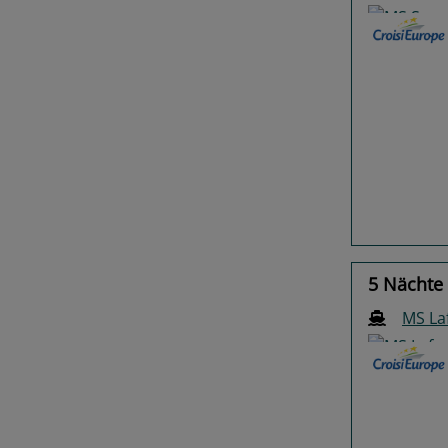
Previo
5 Nächte
MS La