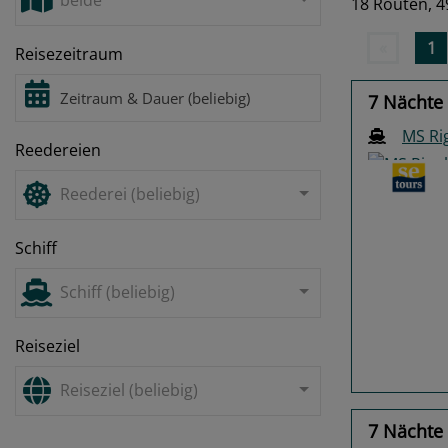
beide
18 Routen,
4
«
1
Reisezeitraum
7 Nächte 
MS Ri
Reedereien
Reederei (beliebig)
Schiff
Previo
Schiff (beliebig)
Reiseziel
Reiseziel (beliebig)
7 Nächte