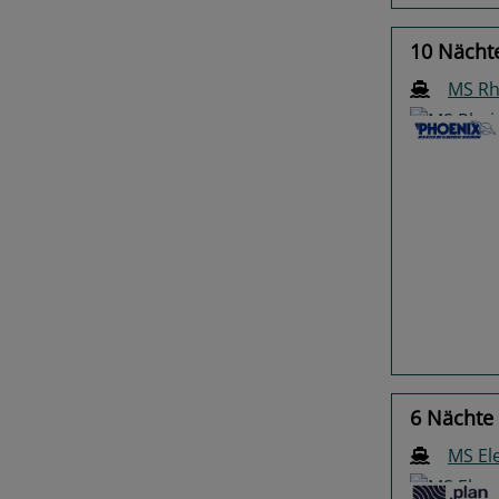
10 Nächt
MS Rh
Previo
6 Nächte
MS El