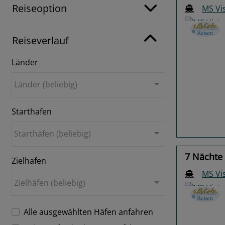
Reiseoption
MS Vi
Reiseverlauf
Länder
Previo
Länder (beliebig)
Starthafen
Starthäfen (beliebig)
7 Nächte
Zielhafen
MS Vi
Zielhäfen (beliebig)
Alle ausgewählten Häfen anfahren