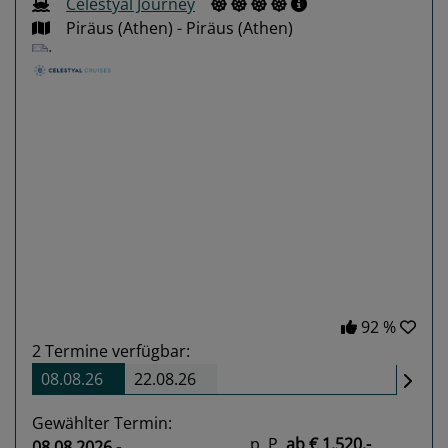
Celestyal Journey
Piräus (Athen) - Piräus (Athen)
Previous
Next
92 %
2
Termine verfügbar:
08.08.26
22.08.26
Gewählter Termin:
p. P.
ab
€ 1.520,-
08.08.2026 -