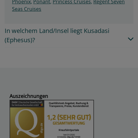
Phoenix
,
Ponant
,
Princess Cruises
,
Regent Seven
Seas Cruises
In welchem Land/Insel liegt Kusadasi
(Ephesus)?
Auszeichnungen