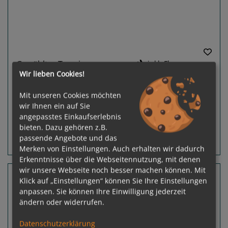
Gewählter Termin:
inkl. Flug
Wir lieben Cookies!
p. P.
ab
€ 1.752,-
08.08.2026 -
15.08.2026
Mit unseren Cookies möchten
Ausgebucht
wir Ihnen ein auf Sie
Leistungspakete
angepasstes Einkaufserlebnis
bieten. Dazu gehören z.B.
passende Angebote und das
Routeninfos
Terminübersicht
Merken von Einstellungen. Auch erhalten wir dadurch
Erkenntnisse über die Webseitennutzung, mit denen
wir unsere Webseite noch besser machen können. Mit
7 Nächte Türkei, Griechenland
Klick auf „Einstellungen“ können Sie Ihre Einstellungen
anpassen. Sie können Ihre Einwilligung jederzeit
Wind Star
ändern oder widerrufen.
Piräus (Athen) - Piräus (Athen)
Datenschutzerklärung