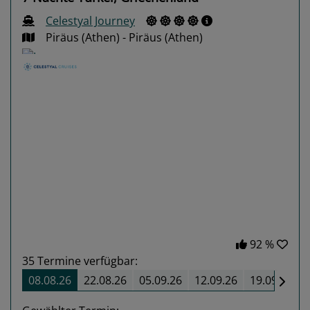
Celestyal Journey
Piräus (Athen) - Piräus (Athen)
Previous
Next
92 %
35
Termine verfügbar:
08.08.26
22.08.26
05.09.26
12.09.26
19.09.26