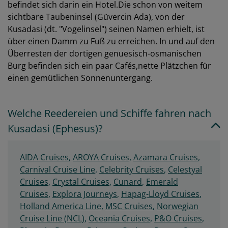
befindet sich darin ein Hotel.Die schon von weitem
sichtbare Taubeninsel (Güvercin Ada), von der
Kusadasi (dt. "Vogelinsel") seinen Namen erhielt, ist
über einen Damm zu Fuß zu erreichen. In und auf den
Überresten der dortigen genuesisch-osmanischen
Burg befinden sich ein paar Cafés,nette Plätzchen für
einen gemütlichen Sonnenuntergang.
Welche Reedereien und Schiffe fahren nach
Kusadasi (Ephesus)?
AIDA Cruises
,
AROYA Cruises
,
Azamara Cruises
,
Carnival Cruise Line
,
Celebrity Cruises
,
Celestyal
Cruises
,
Crystal Cruises
,
Cunard
,
Emerald
Cruises
,
Explora Journeys
,
Hapag-Lloyd Cruises
,
Holland America Line
,
MSC Cruises
,
Norwegian
Cruise Line (NCL)
,
Oceania Cruises
,
P&O Cruises
,