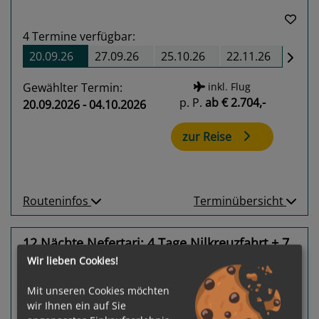
4
Termine verfügbar:
20.09.26
27.09.26
25.10.26
22.11.26
Gewählter Termin:
inkl. Flug
p. P.
ab
€ 2.704,-
20.09.2026 - 04.10.2026
zur Reise
Routeninfos
Terminübersicht
12 Nächte Nefertari: 4 Tage Nilkreuzfahrt + 7
Tage Nasserseekreuzfahrt + 1 Tag Luxor
Wir lieben Cookies!
First-Class Nilschiff
Mit unseren Cookies möchten
Luxor - Luxor
wir Ihnen ein auf Sie