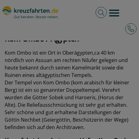
Volltextsuche
Burger 
Hotli
kreuzfahrten.de
Hafen
Ägypten
Kom Ombo
Kom Ombo / Ägypten
Kom Ombo ist ein Ort in Oberägypten,ca 40 km
nördlich von Assuan am rechten Nilufer gelegen und
heute bekannt durch seinen Kamelmarkt sowie die
Ruinen eines altägyptischen Tempels.
Der Tempel von Kom Ombo (kom arabisch für kleiner
Berg) ist ein so genannter Doppeltempel. Verehrt
wurden die Götter Sobek und Haroeris, (Horus der
Alte). Die Reliefausschmückung ist sehr gut erhalten.
Sehr schöne und gut erhaltene Darstellungen der
Göttin Nechbet (Geiergöttin, Beschützerin der Wege)
befinden sich auf den Architraven.