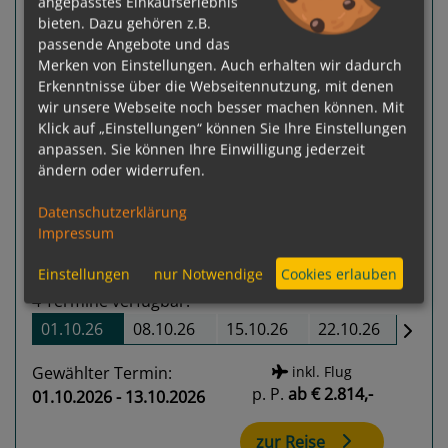
angepasstes Einkaufserlebnis
bieten. Dazu gehören z.B.
passende Angebote und das
Merken von Einstellungen. Auch erhalten wir dadurch
Erkenntnisse über die Webseitennutzung, mit denen
wir unsere Webseite noch besser machen können. Mit
Klick auf „Einstellungen“ können Sie Ihre Einstellungen
Previous
Next
anpassen. Sie können Ihre Einwilligung jederzeit
ändern oder widerrufen.
Datenschutzerklärung
Impressum
Einstellungen
nur Notwendige
Cookies erlauben
4
Termine verfügbar:
01.10.26
08.10.26
15.10.26
22.10.26
Gewählter Termin:
inkl. Flug
p. P.
ab
€ 2.814,-
01.10.2026 - 13.10.2026
zur Reise