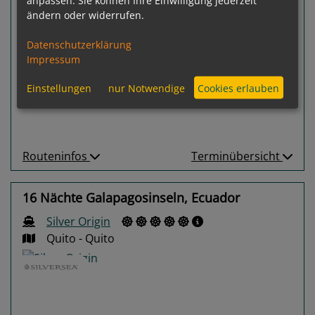
anpassen. Sie können Ihre Einwilligung jederzeit
ändern oder widerrufen.
Gewählter Termin:
Datenschutzerklärung
p. P.
ab
€ 11.205,-
Impressum
18.11.2027 - 27.11.2027
Einstellungen
nur Notwendige
Cookies erlauben
Leistungspakete
zur Reise
Routeninfos
Terminübersicht
16 Nächte Galapagosinseln, Ecuador
Silver Origin
Quito - Quito