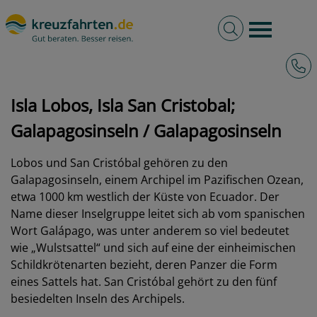
Volltextsuche
Burger 
Hotli
kreuzfahrten.de
Hafen
Galapagosinseln
Isla Lobos, Isla San Cristobal; Galapagosinseln
Isla Lobos, Isla San Cristobal;
Galapagosinseln / Galapagosinseln
Lobos und San Cristóbal gehören zu den
Galapagosinseln, einem Archipel im Pazifischen Ozean,
etwa 1000 km westlich der Küste von Ecuador. Der
Name dieser Inselgruppe leitet sich ab vom spanischen
Wort Galápago, was unter anderem so viel bedeutet
wie „Wulstsattel“ und sich auf eine der einheimischen
Schildkrötenarten bezieht, deren Panzer die Form
eines Sattels hat. San Cristóbal gehört zu den fünf
besiedelten Inseln des Archipels.