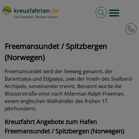
Volltextsuche
Burger 
Hotli
kreuzfahrten.de
Hafen
Spitzbergen (Norwegen)
Freemansundet
Freemansundet / Spitzbergen
(Norwegen)
Freemansundet wird der Seeweg genannt, der
Barentsøya und Edgeøya, zwei der Inseln des Svalbard-
Archipels, voneinander trennt. Benannt wurde die
Wasserstraße einst nach Alderman Ralph Freeman,
einem englischen Walhändler des frühen 17.
Jahrhunderts.
Kreuzfahrt Angebote zum Hafen
Freemansundet / Spitzbergen (Norwegen)