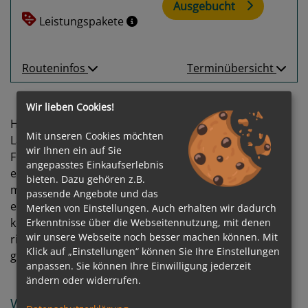
Ausgebucht
Leistungspakete
Routeninfos
Terminübersicht
Wir lieben Cookies!
Hügel, Tafelberge und Eiskappen bestimmen das
Mit unseren Cookies möchten
Landschaftsbild der beiden Inseln rechts und links des
wir Ihnen ein auf Sie
Freemansundet. Mit etwas Glück begegnen Sie auf
angepasstes Einkaufserlebnis
einem Landgang Rentieren, Polarfüchsen oder einem
bieten. Dazu gehören z.B.
mächtigen Eisbär. Hobby-Ornithologen sollten sich
passende Angebote und das
einen Ausflug zu einem der zahlreichen Vogelfelsen
Merken von Einstellungen. Auch erhalten wir dadurch
keinesfalls entgehen lassen, in welchen vor allem
Erkenntnisse über die Webseitennutzung, mit denen
wir unsere Webseite noch besser machen können. Mit
riesige Kolonien von Dreizehenmöwen einen ideal
Klick auf „Einstellungen“ können Sie Ihre Einstellungen
geschützten Lebensraum gefunden haben.
anpassen. Sie können Ihre Einwilligung jederzeit
ändern oder widerrufen.
Welche Reedereien und Schiffe fahren nach