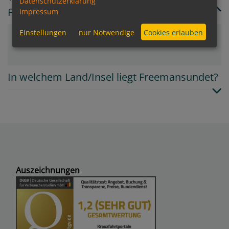
Datenschutzerklärung
Freemansundet?
Impressum
Einstellungen
nur Notwendige
Cookies erlauben
HX Expeditions
In welchem Land/Insel liegt Freemansundet?
Auszeichnungen