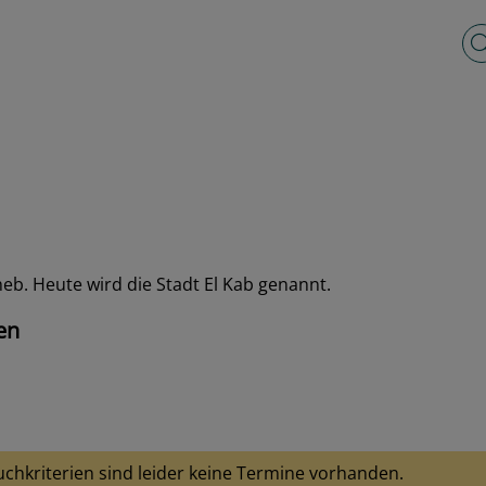
Vo
heb. Heute wird die Stadt El Kab genannt.
en
uchkriterien sind leider keine Termine vorhanden.