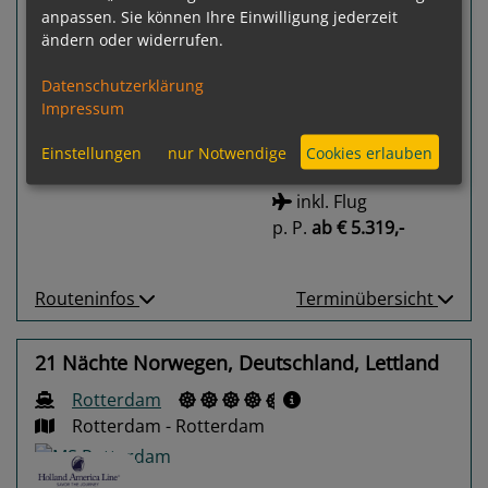
anpassen. Sie können Ihre Einwilligung jederzeit
ändern oder widerrufen.
81 %
Gewählter Termin:
Datenschutzerklärung
p. P.
ab
€ 4.969,-
12.09.2026 -
Impressum
03.10.2026
Ausgebucht
Einstellungen
nur Notwendige
Cookies erlauben
inkl. Flug
p. P.
ab
€ 5.319,-
Routeninfos
Terminübersicht
21 Nächte Norwegen, Deutschland, Lettland
Rotterdam
Rotterdam - Rotterdam