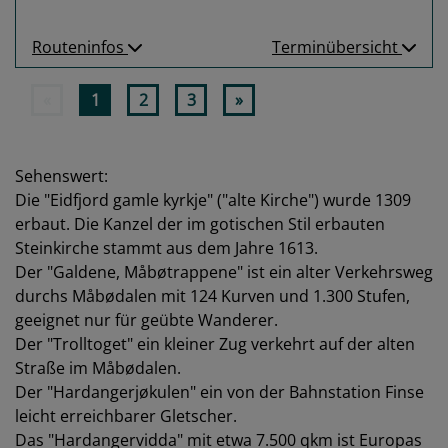
Routeninfos
Terminübersicht
«
1
2
3
»
Sehenswert:
Die "Eidfjord gamle kyrkje" ("alte Kirche") wurde 1309
erbaut. Die Kanzel der im gotischen Stil erbauten
Steinkirche stammt aus dem Jahre 1613.
Der "Galdene, Måbøtrappene" ist ein alter Verkehrsweg
durchs Måbødalen mit 124 Kurven und 1.300 Stufen,
geeignet nur für geübte Wanderer.
Der "Trolltoget" ein kleiner Zug verkehrt auf der alten
Straße im Måbødalen.
Der "Hardangerjøkulen" ein von der Bahnstation Finse
leicht erreichbarer Gletscher.
Das "Hardangervidda" mit etwa 7.500 qkm ist Europas