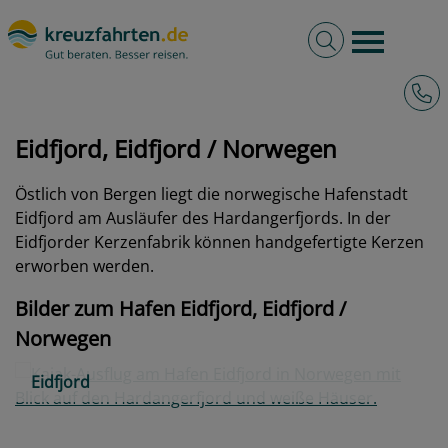
Volltextsuche
Burger 
Hotli
kreuzfahrten.de
Hafen
Norwegen
Eidfjord, Eidfjord
Eidfjord, Eidfjord / Norwegen
Östlich von Bergen liegt die norwegische Hafenstadt
Eidfjord am Ausläufer des Hardangerfjords. In der
Eidfjorder Kerzenfabrik können handgefertigte Kerzen
erworben werden.
Bilder zum Hafen Eidfjord, Eidfjord /
Norwegen
Eidfjord