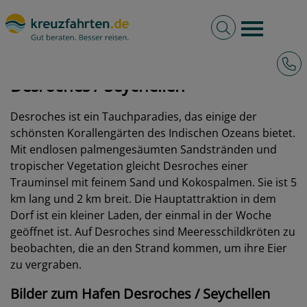
Volltextsuche
Burger 
Hotli
kreuzfahrten.de
Hafen
Seychellen
Desroches
Desroches / Seychellen
Desroches ist ein Tauchparadies, das einige der
schönsten Korallengärten des Indischen Ozeans bietet.
Mit endlosen palmengesäumten Sandstränden und
tropischer Vegetation gleicht Desroches einer
Trauminsel mit feinem Sand und Kokospalmen. Sie ist 5
km lang und 2 km breit. Die Hauptattraktion in dem
Dorf ist ein kleiner Laden, der einmal in der Woche
geöffnet ist. Auf Desroches sind Meeresschildkröten zu
beobachten, die an den Strand kommen, um ihre Eier
zu vergraben.
Bilder zum Hafen Desroches / Seychellen