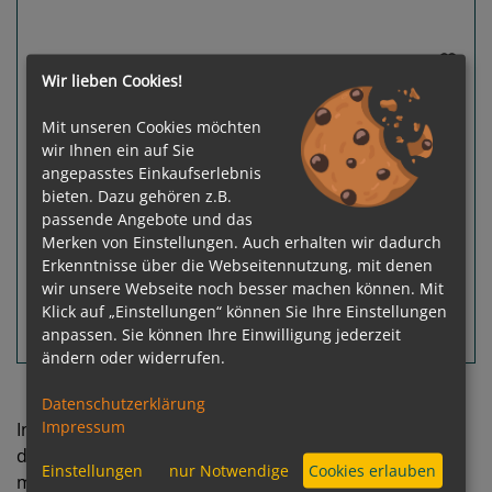
Wir lieben Cookies!
7
Termine verfügbar:
09.04.27
07.05.27
28.05.27
25.06.27
23.07.27
Mit unseren Cookies möchten
wir Ihnen ein auf Sie
Gewählter Termin:
angepasstes Einkaufserlebnis
p. P.
ab
€ 3.228,-
09.04.2027 - 23.04.2027
bieten. Dazu gehören z.B.
passende Angebote und das
zur Reise
Merken von Einstellungen. Auch erhalten wir dadurch
Erkenntnisse über die Webseitennutzung, mit denen
wir unsere Webseite noch besser machen können. Mit
Klick auf „Einstellungen“ können Sie Ihre Einstellungen
anpassen. Sie können Ihre Einwilligung jederzeit
Routeninfos
Terminübersicht
ändern oder widerrufen.
Datenschutzerklärung
Impressum
In Cuijk steht ein Turm aus dem 15. Jahrhundert, in
dem sich ein interessantes archäologisches Museum
Einstellungen
nur Notwendige
Cookies erlauben
mit Fundstücken aus der Römerzeit befindet.