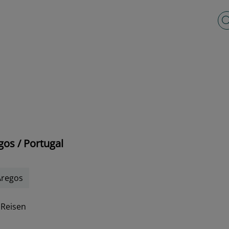
Vo
os / Portugal
Aregos
 Reisen