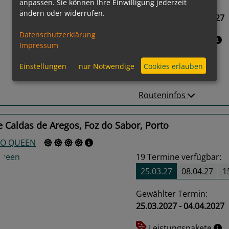
anpassen. Sie können Ihre Einwilligung jederzeit
Gewählter Termin:
ändern oder widerrufen.
25.03.2027 - 01.04.2027
us
Next
Datenschutzerklärung
Leistungspakete
Impressum
Einstellungen
nur Notwendige
Cookies erlauben
Routeninfos
 Caldas de Aregos, Foz do Sabor, Porto
O QUEEN
19
Termine verfügbar:
25.03.27
08.04.27
1
Gewählter Termin:
25.03.2027 - 04.04.2027
us
Next
Leistungspakete