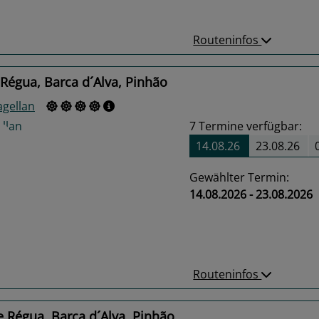
Routeninfos
Régua, Barca d´Alva, Pinhão
gellan
7
Termine verfügbar:
14.08.26
23.08.26
Gewählter Termin:
14.08.2026 - 23.08.2026
us
Next
Routeninfos
 Régua, Barca d´Alva, Pinhão