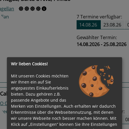
gellan
7
Termine verfügbar:
14.08.26
23.08.26
Gewählter Termin:
14.08.2026 - 25.08.2026
us
Next
Wir lieben Cookies!
Mit unseren Cookies möchten
Routeninfos
wir Ihnen ein auf Sie
angepasstes Einkaufserlebnis
Caldas de Aregos, Barca d´Alva, Régua
bieten. Dazu gehören z.B.
passende Angebote und das
O QUEEN
Merken von Einstellungen. Auch erhalten wir dadurch
34
Termine verfügbar:
Erkenntnisse über die Webseitennutzung, mit denen
wir unsere Webseite noch besser machen können. Mit
25.03.27
01.04.27
0
Klick auf „Einstellungen“ können Sie Ihre Einstellungen