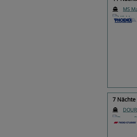
MS Ma
Previo
7 Nächte 
DOUR