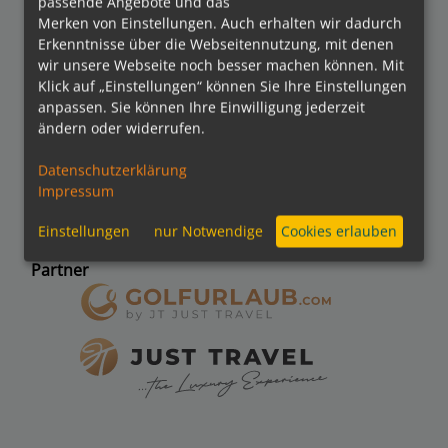
passende Angebote und das
Merken von Einstellungen. Auch erhalten wir dadurch
Bezahlmethoden
Erkenntnisse über die Webseitennutzung, mit denen
wir unsere Webseite noch besser machen können. Mit
Klick auf „Einstellungen“ können Sie Ihre Einstellungen
anpassen. Sie können Ihre Einwilligung jederzeit
kreuzfahrten.de APP
ändern oder widerrufen.
Datenschutzerklärung
Impressum
Folgen Sie uns
Einstellungen
nur Notwendige
Cookies erlauben
Partner