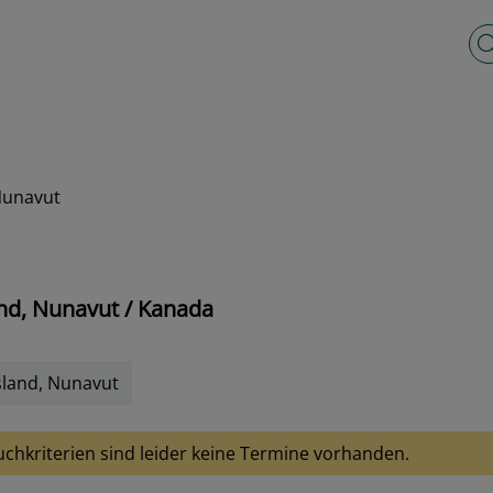
Vo
 Nunavut
nd, Nunavut / Kanada
sland, Nunavut
uchkriterien sind leider keine Termine vorhanden.