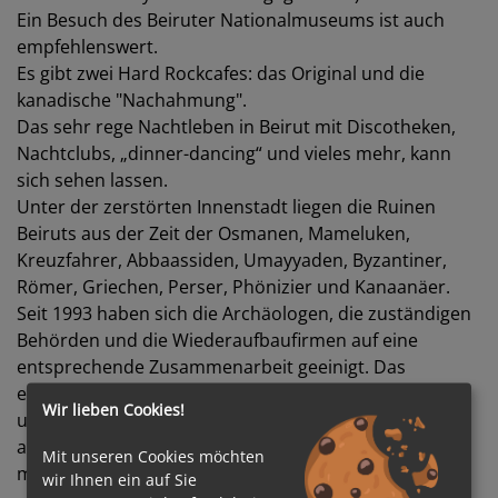
Ein Besuch des Beiruter Nationalmuseums ist auch
empfehlenswert.
Es gibt zwei Hard Rockcafes: das Original und die
kanadische "Nachahmung".
Das sehr rege Nachtleben in Beirut mit Discotheken,
Nachtclubs, „dinner-dancing“ und vieles mehr, kann
sich sehen lassen.
Unter der zerstörten Innenstadt liegen die Ruinen
Beiruts aus der Zeit der Osmanen, Mameluken,
Kreuzfahrer, Abbaassiden, Umayyaden, Byzantiner,
Römer, Griechen, Perser, Phönizier und Kanaanäer.
Seit 1993 haben sich die Archäologen, die zuständigen
Behörden und die Wiederaufbaufirmen auf eine
entsprechende Zusammenarbeit geeinigt. Das
ermöglicht weitergehende Ausgrabungen als
Wir lieben Cookies!
ursprünglich gedacht und eine Integrierung des
antiken Beiruts in das im Entstehen begriffene
Mit unseren Cookies möchten
moderne Beirut.
wir Ihnen ein auf Sie