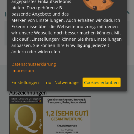
angepasstes Einkaufserlebnis
bieten. Dazu gehören z.B.
In welchem Land/Insel liegt Beirut?
passende Angebote und das
Merken von Einstellungen. Auch erhalten wir dadurch
Erkenntnisse über die Webseitennutzung, mit denen
Libanon
wir unsere Webseite noch besser machen können. Mit
Klick auf „Einstellungen“ können Sie Ihre Einstellungen
anpassen. Sie können Ihre Einwilligung jederzeit
ändern oder widerrufen.
Datenschutzerklärung
Impressum
Einstellungen
nur Notwendige
Cookies erlauben
Auszeichnungen