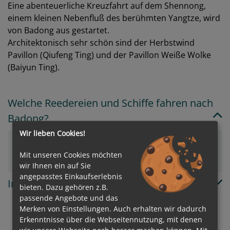
Eine abenteuerliche Kreuzfahrt auf dem Shennong,
einem kleinen Nebenfluß des berühmten Yangtze, wird
von Badong aus gestartet.
Architektonisch sehr schön sind der Herbstwind
Pavillon (Qiufeng Ting) und der Pavillon Weiße Wolke
(Baiyun Ting).
Welche Reedereien und Schiffe fahren nach
Badong?
Wir lieben Cookies!
Nicko Cruises
Mit unseren Cookies möchten
wir Ihnen ein auf Sie
angepasstes Einkaufserlebnis
In welchem Land/Insel liegt Badong?
bieten. Dazu gehören z.B.
passende Angebote und das
Merken von Einstellungen. Auch erhalten wir dadurch
Erkenntnisse über die Webseitennutzung, mit denen
wir unsere Webseite noch besser machen können. Mit