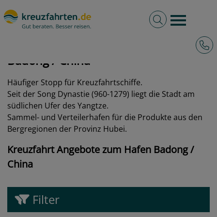
Volltextsuche
Burger 
Hotli
kreuzfahrten.de
Hafen
China
Badong
Badong / China
Häufiger Stopp für Kreuzfahrtschiffe.
Seit der Song Dynastie (960-1279) liegt die Stadt am
südlichen Ufer des Yangtze.
Sammel- und Verteilerhafen für die Produkte aus den
Bergregionen der Provinz Hubei.
Kreuzfahrt Angebote zum Hafen Badong /
China
Filter