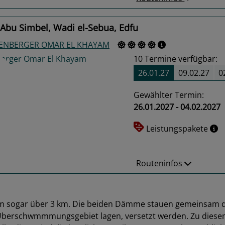
Abu Simbel, Wadi el-Sebua, Edfu
GENBERGER OMAR EL KHAYAM
10
Termine verfügbar:
26.01.27
09.02.27
0
Gewählter Termin:
26.01.2027 - 04.02.2027
us
Next
Leistungspakete
Routeninfos
 sogar über 3 km. Die beiden Dämme stauen gemeinsam d
 Überschwmmmungsgebiet lagen, versetzt werden. Zu dies