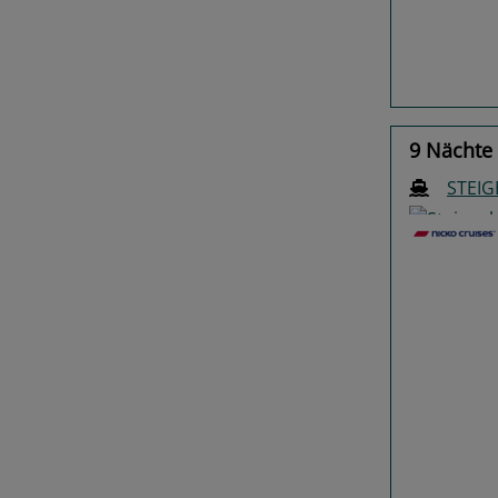
9 Nächte 
STEI
Previo