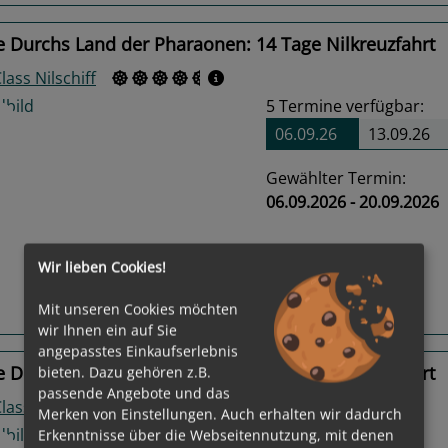
 Durchs Land der Pharaonen: 14 Tage Nilkreuzfahrt
Class Nilschiff
5
Termine verfügbar:
06.09.26
13.09.26
Gewählter Termin:
06.09.2026 - 20.09.2026
us
Next
Wir lieben Cookies!
Mit unseren Cookies möchten
Routeninfos
wir Ihnen ein auf Sie
angepasstes Einkaufserlebnis
 Durchs Land der Pharaonen: 14 Tage Nilkreuzfahrt
bieten. Dazu gehören z.B.
passende Angebote und das
Class Nilschiff
Merken von Einstellungen. Auch erhalten wir dadurch
4
Termine verfügbar:
Erkenntnisse über die Webseitennutzung, mit denen