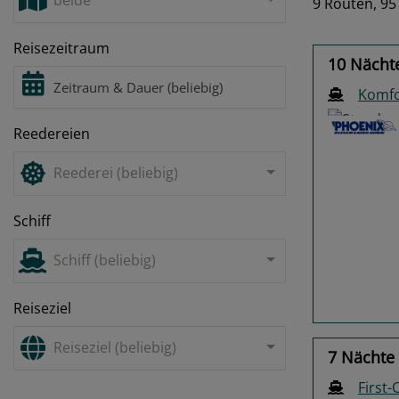
beide
9 Routen,
95
Reisezeitraum
10 Nächte
Komfor
Reedereien
Reederei (beliebig)
Schiff
Previo
Schiff (beliebig)
Reiseziel
Reiseziel (beliebig)
7 Nächte
First-