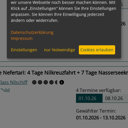
wir unsere Webseite noch besser machen können. Mit
20.09.26
27.09.26
Klick auf „Einstellungen“ können Sie Ihre Einstellungen
anpassen. Sie können Ihre Einwilligung jederzeit
Gewählter Termin:
ändern oder widerrufen.
20.09.2026 - 04.10.2026
us
Next
Datenschutzerklärung
Impressum
Einstellungen
nur Notwendige
Cookies erlauben
Routeninfos
 Nefertari: 4 Tage Nilkreuzfahrt + 7 Tage Nasserseekr
Class Nilschiff
4
Termine verfügbar:
01.10.26
08.10.26
Gewählter Termin:
01.10.2026 - 13.10.2026
us
Next