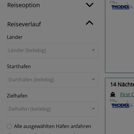
Reiseoption
Reiseverlauf
Länder
Previo
Länder (beliebig)
Starthafen
Starthäfen (beliebig)
14 Nächte
First 
Zielhafen
Zielhäfen (beliebig)
Alle ausgewählten Häfen anfahren