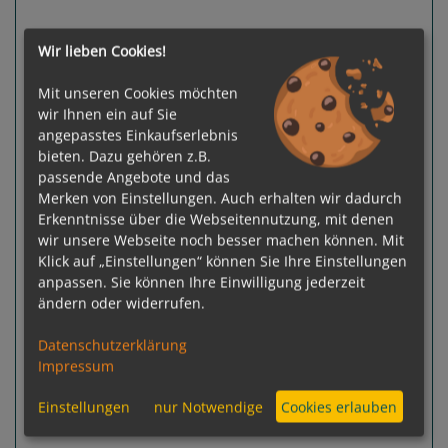
Wir lieben Cookies!
Previous
Next
Mit unseren Cookies möchten
wir Ihnen ein auf Sie
angepasstes Einkaufserlebnis
bieten. Dazu gehören z.B.
passende Angebote und das
Merken von Einstellungen. Auch erhalten wir dadurch
93 %
Erkenntnisse über die Webseitennutzung, mit denen
10
Termine verfügbar:
wir unsere Webseite noch besser machen können. Mit
19.08.26
02.09.26
26.05.27
09.06.27
23.06.27
Klick auf „Einstellungen“ können Sie Ihre Einstellungen
anpassen. Sie können Ihre Einwilligung jederzeit
ändern oder widerrufen.
Gewählter Termin:
Preis auf Anfrage
19.08.2026 -
Datenschutzerklärung
26.08.2026
Impressum
Ausgebucht
Leistungspakete
Einstellungen
nur Notwendige
Cookies erlauben