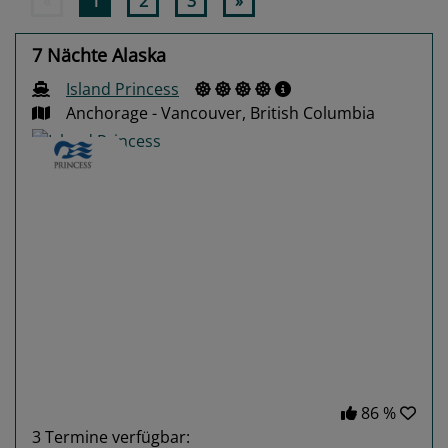
«
1
2
3
»
7 Nächte Alaska
Island Princess
Anchorage - Vancouver, British Columbia
Previous
Next
86 %
3
Termine verfügbar: