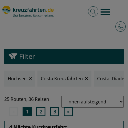
Volltextsuche
Burger 
Costa Diadema Kreuzfahrten ab Kiel
Hotli
2026 & 2027
Filter
Hochsee
Costa Kreuzfahrten
Costa: Diade
25 Routen,
36 Reisen
«
1
2
3
»
4 Nächte Kurzkreuzfahrt