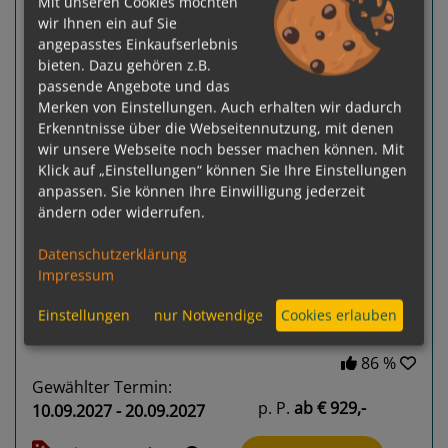
Mit unseren Cookies möchten
10 Nächte Dänemark, Portugal, Spanien
wir Ihnen ein auf Sie
Costa Diadema
angepasstes Einkaufserlebnis
Kiel - Barcelona
bieten. Dazu gehören z.B.
passende Angebote und das
Merken von Einstellungen. Auch erhalten wir dadurch
Erkenntnisse über die Webseitennutzung, mit denen
wir unsere Webseite noch besser machen können. Mit
Klick auf „Einstellungen“ können Sie Ihre Einstellungen
anpassen. Sie können Ihre Einwilligung jederzeit
ändern oder widerrufen.
Previous
Next
Datenschutzerklärung
Impressum
Einstellungen
nur Notwendige
Cookies erlauben
86 %
Gewählter Termin:
p. P.
ab
€ 929,-
10.09.2027 - 20.09.2027