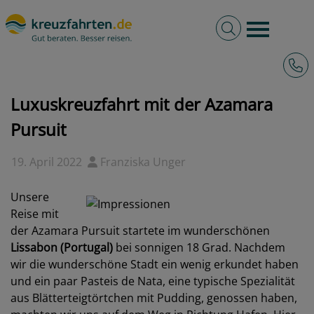
Volltextsuche
Burger 
Hotli
kreuzfahrten.de
Blog
Luxuskreuzfahrt mit der Azamara Pursuit
Luxuskreuzfahrt mit der Azamara
Pursuit
19. April 2022
Franziska Unger
Unsere
Reise mit
der Azamara Pursuit startete im wunderschönen
Lissabon (Portugal)
bei sonnigen 18 Grad. Nachdem
wir die wunderschöne Stadt ein wenig erkundet haben
und ein paar Pasteis de Nata, eine typische Spezialität
aus Blätterteigtörtchen mit Pudding, genossen haben,