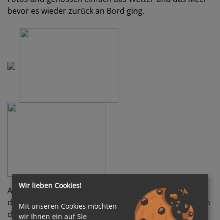
bevor es wieder zurück an Bord ging.
Wir lieben Cookies!
An diesem Abend stand die White Night Party an und
die Vorbereitungen liefen schon auf Hochtouren, denn
Mit unseren Cookies möchten
das Buffet wurde diesen Abend auf dem Pooldeck
wir Ihnen ein auf Sie