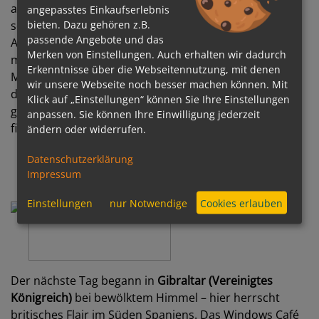
angerichtet. Wir genossen die letzten Sonnenstrahlen
angepasstes Einkaufserlebnis
bieten. Dazu gehören z.B.
sowie das Auslaufen aus der schönen Stadt
passende Angebote und das
Andalusiens bevor wir uns für die White Night bereit
Merken von Einstellungen. Auch erhalten wir dadurch
machten. Köstliches Essen an der frischen Luft, Live-
Erkenntnisse über die Webseitennutzung, mit denen
Musik und eine sehr angenehme Stimmung waren Teil
wir unsere Webseite noch besser machen können. Mit
des Abends. Nach schmackhaften Cocktails, einigen
Klick auf „Einstellungen“ können Sie Ihre Einstellungen
guten Liedern und ein paar Tänzchen vor der Bühne
anpassen. Sie können Ihre Einwilligung jederzeit
fielen wir zufrieden ins Bett.
ändern oder widerrufen.
Datenschutzerklärung
Impressum
Einstellungen
nur Notwendige
Cookies erlauben
Der nächste Tag begann in
Gibraltar (Vereinigtes
Königreich)
bei bewölktem Himmel – hier herrscht
britisches Flair im Süden Spaniens. Das Windows Café