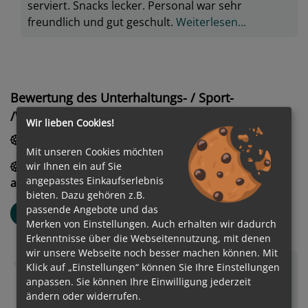
serviert. Snacks lecker. Personal war sehr
freundlich und gut geschult.
Weiterlesen...
Bewertung des Unterhaltungs- / Sport-
/Wellnessangebot
Wir lieben Cookies!
1.0
/
5
Mangelhaft
Showprogramm
Mit unseren Cookies möchten
3.0
/
5
Befriedigend
Angebotsvielfalt
wir Ihnen ein auf Sie
angepasstes Einkaufserlebnis
allgemein
bieten. Dazu gehören z.B.
Sigrid
passende Angebote und das
S
Merken von Einstellungen. Auch erhalten wir dadurch
Altersgruppe: 65-70
Erkenntnisse über die Webseitennutzung, mit denen
Verreist als Paar
wir unsere Webseite noch besser machen können. Mit
Die Klavierbegleitung mit Gesang war mangelhaft.
Klick auf „Einstellungen“ können Sie Ihre Einstellungen
anpassen. Sie können Ihre Einwilligung jederzeit
Die Pianistin hätte sich auf das Klavierspiel
ändern oder widerrufen.
beschränken und auf den Gesang verzichten