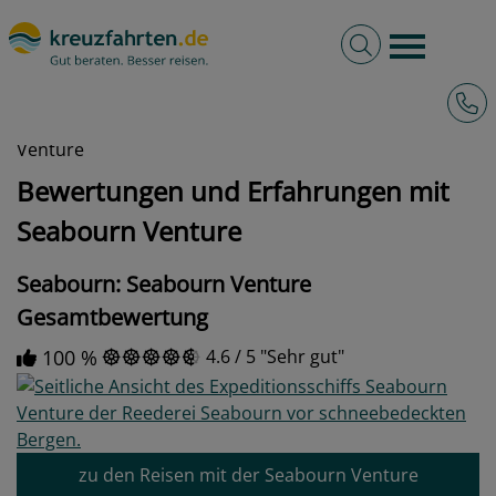
Volltextsuche
Burger 
Hotli
kreuzfahrten.de
Bewertungen und Erfahrungen mit Seabourn
Venture
Bewertungen und Erfahrungen mit
Seabourn Venture
Seabourn: Seabourn Venture
Gesamtbewertung
100 %
4.6
/
5
Sehr gut
zu den Reisen mit der Seabourn Venture