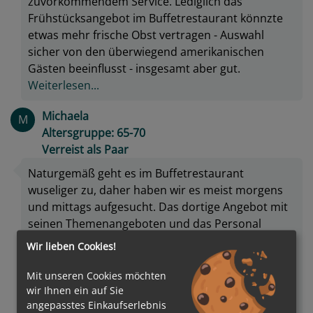
zuvorkommendem Service. Lediglich das
Frühstücksangebot im Buffetrestaurant könnzte
etwas mehr frische Obst vertragen - Auswahl
sicher von den überwiegend amerikanischen
Gästen beeinflusst - insgesamt aber gut.
Weiterlesen...
Michaela
M
Altersgruppe: 65-70
Verreist als Paar
Naturgemäß geht es im Buffetrestaurant
wuseliger zu, daher haben wir es meist morgens
und mittags aufgesucht. Das dortige Angebot mit
seinen Themenangeboten und das Personal
waren sehr gut, die angebotenen Weine ebenfalls.
Wir lieben Cookies!
Abends haben wir das Restaurant bevorzugt, weil
es dort ruhiger war. Qualitativ waren Essen und
Mit unseren Cookies möchten
Weine noch ein bisschen hochwertiger. Die
wir Ihnen ein auf Sie
angepasstes Einkaufserlebnis
Servicekräfte waren auch hier hervorragend und