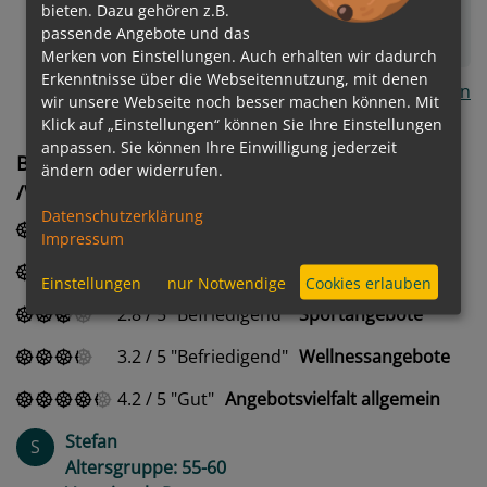
bieten. Dazu gehören z.B.
die Atmosphäre wie überall locker und angenehm.
passende Angebote und das
Weiterlesen...
Merken von Einstellungen. Auch erhalten wir dadurch
Erkenntnisse über die Webseitennutzung, mit denen
Alle Kommentare anzeigen
wir unsere Webseite noch besser machen können. Mit
Klick auf „Einstellungen“ können Sie Ihre Einstellungen
anpassen. Sie können Ihre Einwilligung jederzeit
Bewertung des Unterhaltungs- / Sport-
ändern oder widerrufen.
/Wellnessangebot
Datenschutzerklärung
2.8
/
5
Befriedigend
Showprogramm
Impressum
3.2
/
5
Befriedigend
Poolbereich
Einstellungen
nur Notwendige
Cookies erlauben
2.8
/
5
Befriedigend
Sportangebote
3.2
/
5
Befriedigend
Wellnessangebote
4.2
/
5
Gut
Angebotsvielfalt allgemein
Stefan
S
Altersgruppe: 55-60